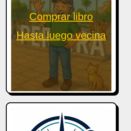
Comprar libro
Hasta luego vecina