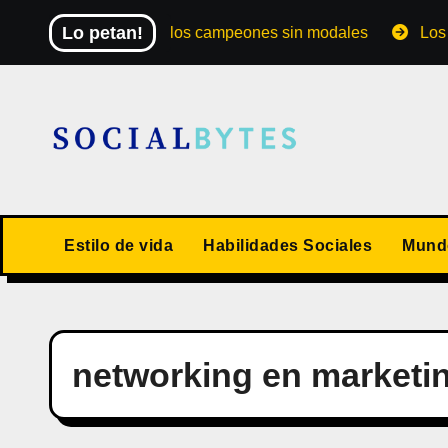
Saltar
Lo petan!
El Mundial de los campeones sin modales
Los 10 va
al
contenido
Estilo de vida
Habilidades Sociales
Mundo
networking en marketin