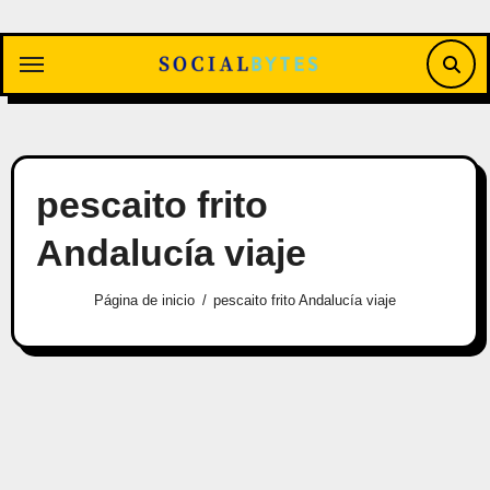
Saltar
al
contenido
pescaito frito
Andalucía viaje
Página de inicio
pescaito frito Andalucía viaje