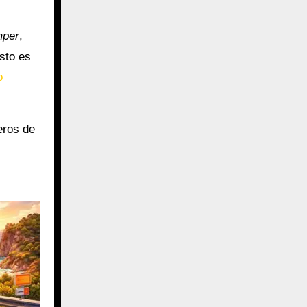
mper
,
sto es
o
eros de