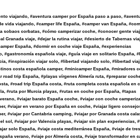
nto viajando
, #
aventura camper por España paso a paso
, #
avent
e vida viajando
, #
camper life España
, #
camper van España
, #
com
ia sobaos corbatas
, #
cómo camperizar coche
, #
conocer gente via
cal Granada viaje
, #
dejar la rutina viajar
, #
desierto de Tabernas via
 camper España
, #
dormir en coche viaje España
, #
experiencias
o
, #
gastronomía española viaje
, #
guía viaje en solitario España
, #
cia
, #
inspiración viajar solo
, #
libertad viajando solo
, #
libertad viaj
stinos costa española camper
, #
minicamper España
, #
miradores c
ar road trip España
, #
playas vírgenes Almería ruta
, #
preparar coch
osta
, #
road trip España costa
, #
ruta completa costa española en 
la
, #
ruta por Murcia playas
, #
rutas en coche por España
, #
tapas
 verano
, #
viajar barato España coche
, #
viajar con coche camperiz
per
, #
viajar en verano por España en coche
, #
viajar ligero consejo
per
, #
viajar por Cantabria camping
, #
viajar por Granada costa cala
el sol
, #
viajar por Valencia playas
, #
viajar sin plan experiencias
, #
ajar solo España
, #
viaje costa mediterránea España
, #
viaje de tr
España verano
, #
viaje por Almería costa
, #
viaje transformador en c