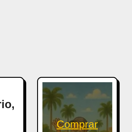
io,
Comprar