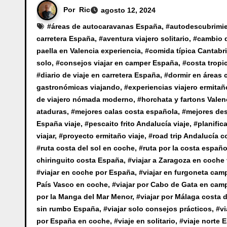
Por
Ric
agosto 12, 2024
#
áreas de autocaravanas España
, #
autodescubrimie
carretera España
, #
aventura viajero solitario
, #
cambio d
paella en Valencia experiencia
, #
comida típica Cantabr
solo
, #
consejos viajar en camper España
, #
costa tropi
#
diario de viaje en carretera España
, #
dormir en áreas
gastronómicas viajando
, #
experiencias viajero ermitañ
de viajero nómada moderno
, #
horchata y fartons Valen
ataduras
, #
mejores calas costa española
, #
mejores de
España viaje
, #
pescaito frito Andalucía viaje
, #
planific
viajar
, #
proyecto ermitaño viaje
, #
road trip Andalucía c
#
ruta costa del sol en coche
, #
ruta por la costa españo
chiringuito costa España
, #
viajar a Zaragoza en coche
#
viajar en coche por España
, #
viajar en furgoneta cam
País Vasco en coche
, #
viajar por Cabo de Gata en cam
por la Manga del Mar Menor
, #
viajar por Málaga costa d
sin rumbo España
, #
viajar solo consejos prácticos
, #
vi
por España en coche
, #
viaje en solitario
, #
viaje norte 