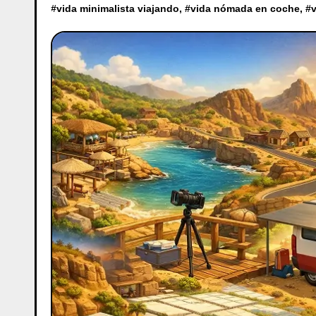
#
vida minimalista viajando
, #
vida nómada en coche
, #
v