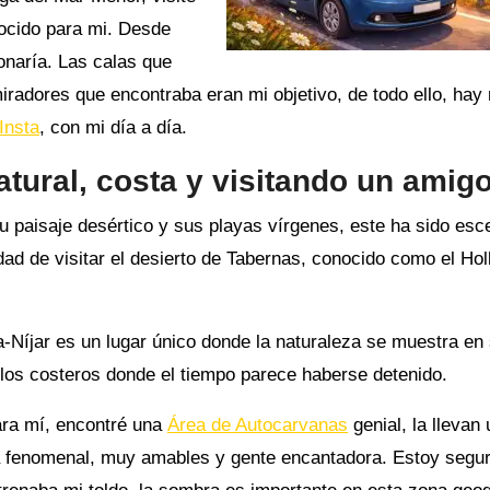
nocido para mi. Desde
donaría. Las calas que
iradores que encontraba eran mi objetivo, de todo ello, hay 
Insta
, con mi día a día.
tural, costa y visitando un amig
su paisaje desértico y sus playas vírgenes, este ha sido esc
dad de visitar el desierto de Tabernas, conocido como el Ho
-Níjar es un lugar único donde la naturaleza se muestra en
os costeros donde el tiempo parece haberse detenido.
para mí, encontré una
Área de Autocarvanas
genial, la llevan 
 fenomenal, muy amables y gente encantadora. Estoy segu