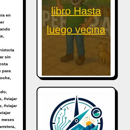
libro Hasta
ura en
er
luego vecina
jando
je
,
historia
ar sin
osta
e para
coche
,
ado
,
s
, #
viajar
s
, #
viajar
viajar
es meses
arretera
,