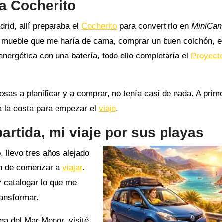
 a Cocherito
id, allí preparaba el
Cocherito
para convertirlo en
MiniCa
l mueble que me haría de cama, comprar un buen colchón, e
energética con una batería, todo ello completaría el
Proyect
sas a planificar y a comprar, no tenía casi de nada. A prim
a la costa para empezar el
viaje
.
artida, mi viaje por sus playas
, llevo tres años alejado
ión de comenzar a
viajar
.
 y catalogar lo que me
ransformar.
a del Mar Menor, visité