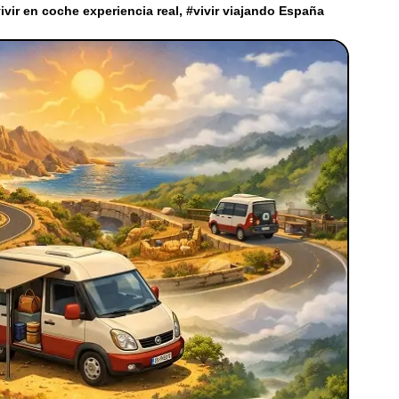
ivir en coche experiencia real
, #
vivir viajando España