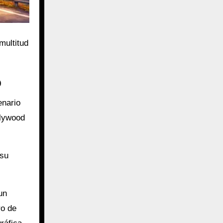
multitud
o
enario
llywood
 su
un
ro de