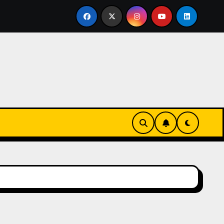
e en familia
El primer tour de la India Chiquitina