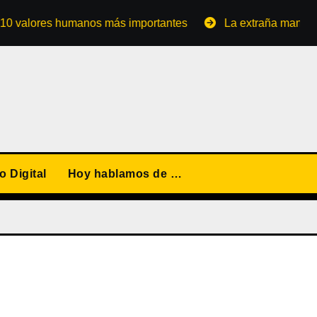
ores humanos más importantes
La extraña manera de conv
 Digital
Hoy hablamos de …