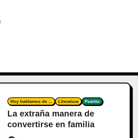
l
Hoy hablamos de ...
Literatura
Pedrito
La extraña manera de
convertirse en familia