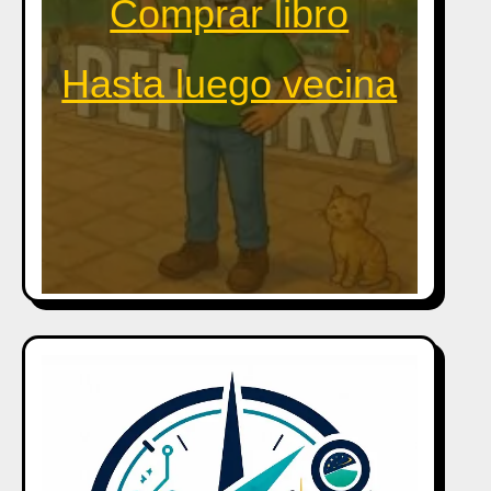
Comprar libro
Hasta luego vecina