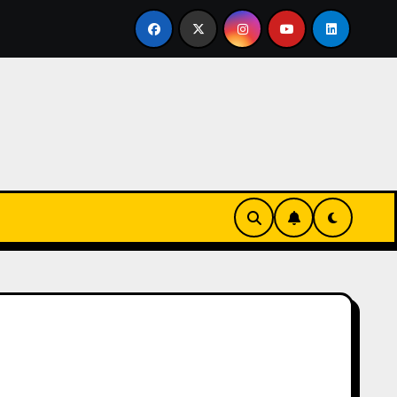
 en familia
El primer tour de la India Chiquitina