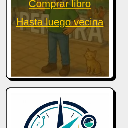
Comprar libro
Hasta luego vecina