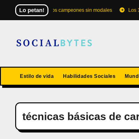
Saltar
Lo petan!
El Mundial de los campeones sin modales
Los 10 val
al
contenido
Estilo de vida
Habilidades Sociales
Mundo
técnicas básicas de ca