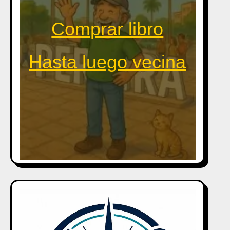
Comprar libro
Hasta luego vecina