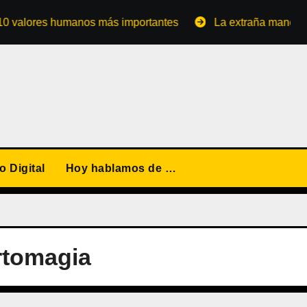
ores humanos más importantes
La extraña manera de conv
 Digital
Hoy hablamos de …
rtomagia