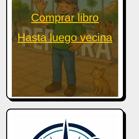
Comprar libro
Hasta luego vecina