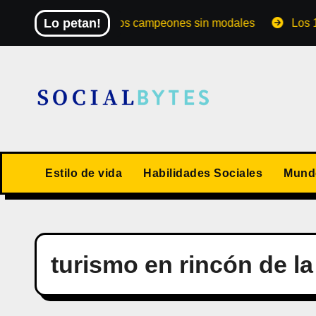
Saltar
Lo petan!
El Mundial de los campeones sin modales
Los 10 val
al
contenido
Estilo de vida
Habilidades Sociales
Mundo
turismo en rincón de la 