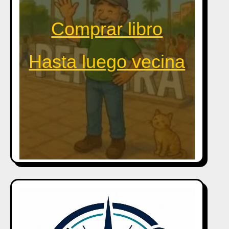
Comprar libro
Hasta luego vecina