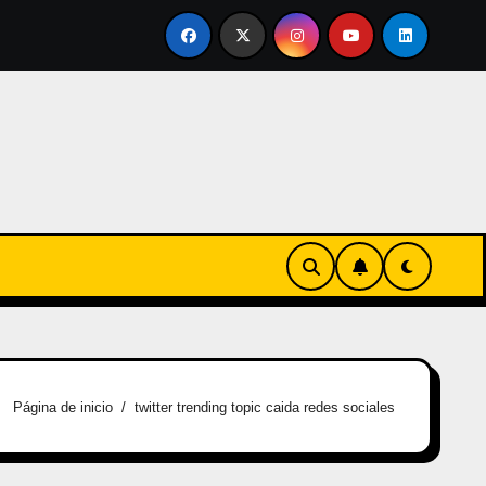
ertirse en familia
El primer tour de la India Chiquitina
Página de inicio
twitter trending topic caida redes sociales