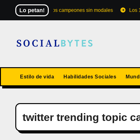
Saltar
Lo petan!
El Mundial de los campeones sin modales
Los 10 val
al
contenido
Estilo de vida
Habilidades Sociales
Mundo
twitter trending topic 