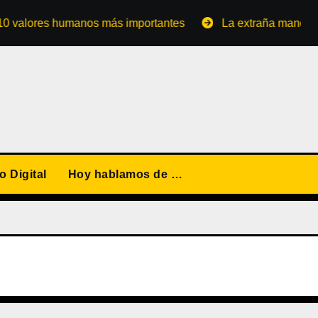
ores humanos más importantes
La extraña manera de conv
 Digital
Hoy hablamos de …