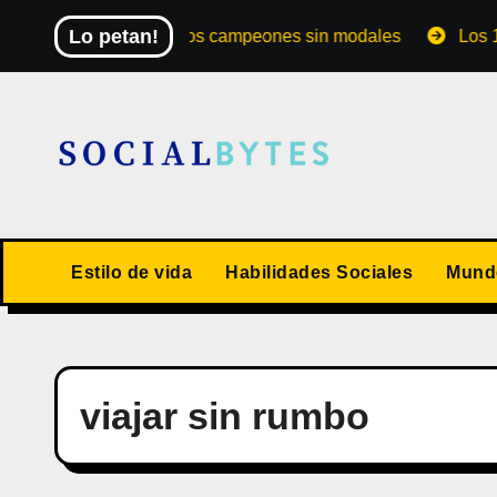
Saltar
Lo petan!
El Mundial de los campeones sin modales
Los 10 val
al
contenido
Estilo de vida
Habilidades Sociales
Mundo
viajar sin rumbo