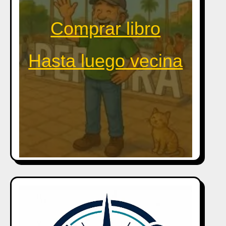
Comprar libro
Hasta luego vecina