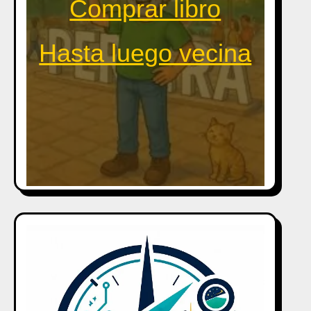
Comprar libro
Hasta luego vecina