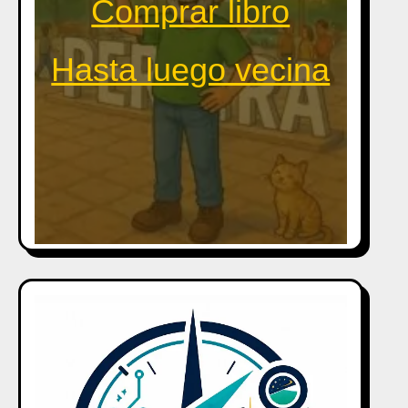
Comprar libro
Hasta luego vecina