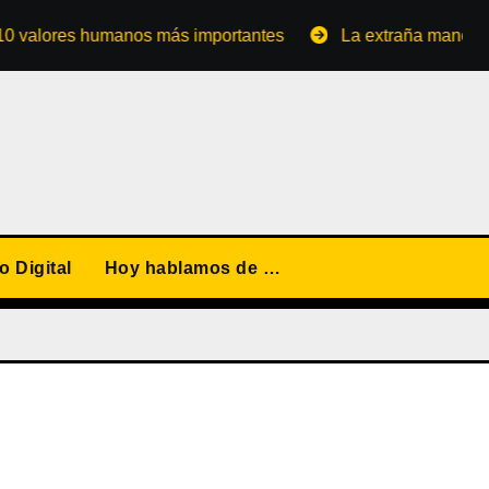
res humanos más importantes
La extraña manera de conve
 Digital
Hoy hablamos de …