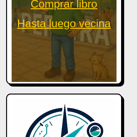
Comprar libro
Hasta luego vecina