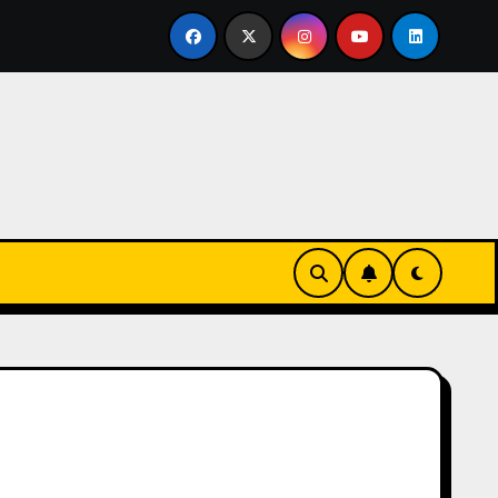
se en familia
El primer tour de la India Chiquitina