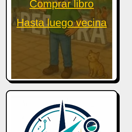
Comprar libro
Hasta luego vecina