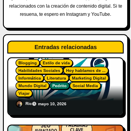
t
relacionados con la creación de contenido digital. Si te
resuena, te espero en Instagram y YouTube.
r
a
d
Entradas relacionadas
a
Blogging
Estilo de vida
s
Habilidades Sociales
Hoy hablamos de ...
Informática
Literatura
Marketing Digital
Mundo Digital
Pedrito
Social Media
Viajar
El Diario del Explorador Digital
Ric
mayo 10, 2026