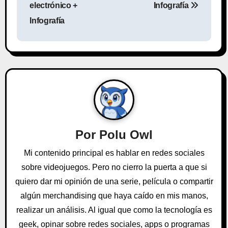
electrónico +
Infografía
e
Infografía
g
a
c
i
ó
n
Por
Polu Owl
d
Mi contenido principal es hablar en redes sociales
sobre videojuegos. Pero no cierro la puerta a que si
e
quiero dar mi opinión de una serie, película o compartir
e
algún merchandising que haya caído en mis manos,
realizar un análisis. Al igual que como la tecnología es
n
geek, opinar sobre redes sociales, apps o programas