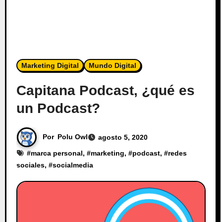
Marketing Digital
Mundo Digital
Capitana Podcast, ¿qué es
un Podcast?
Por
Polu Owl
agosto 5, 2020
#
marca personal
, #
marketing
, #
podcast
, #
redes
sociales
, #
socialmedia