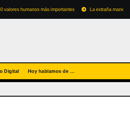
res humanos más importantes
La extraña manera de conve
 Digital
Hoy hablamos de …