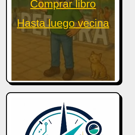
Comprar libro
Hasta luego vecina