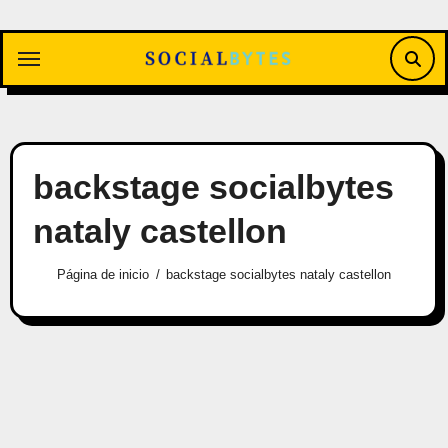
Saltar
al
contenido
backstage socialbytes
nataly castellon
Página de inicio
backstage socialbytes nataly castellon