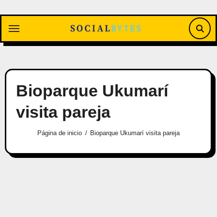
Saltar
al
contenido
Bioparque Ukumarí
visita pareja
Página de inicio
Bioparque Ukumarí visita pareja