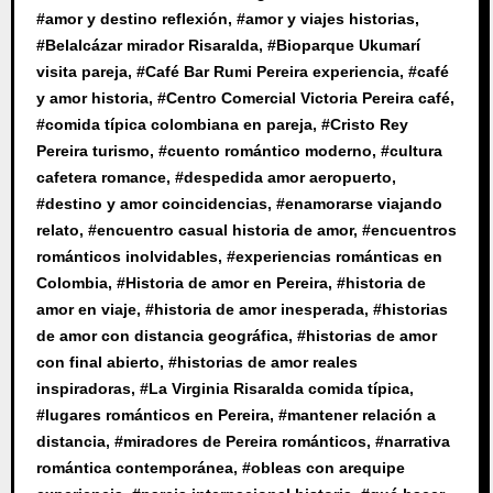
#
amor y destino reflexión
, #
amor y viajes historias
,
#
Belalcázar mirador Risaralda
, #
Bioparque Ukumarí
visita pareja
, #
Café Bar Rumi Pereira experiencia
, #
café
y amor historia
, #
Centro Comercial Victoria Pereira café
,
#
comida típica colombiana en pareja
, #
Cristo Rey
Pereira turismo
, #
cuento romántico moderno
, #
cultura
cafetera romance
, #
despedida amor aeropuerto
,
#
destino y amor coincidencias
, #
enamorarse viajando
relato
, #
encuentro casual historia de amor
, #
encuentros
románticos inolvidables
, #
experiencias románticas en
Colombia
, #
Historia de amor en Pereira
, #
historia de
amor en viaje
, #
historia de amor inesperada
, #
historias
de amor con distancia geográfica
, #
historias de amor
con final abierto
, #
historias de amor reales
inspiradoras
, #
La Virginia Risaralda comida típica
,
#
lugares románticos en Pereira
, #
mantener relación a
distancia
, #
miradores de Pereira románticos
, #
narrativa
romántica contemporánea
, #
obleas con arequipe