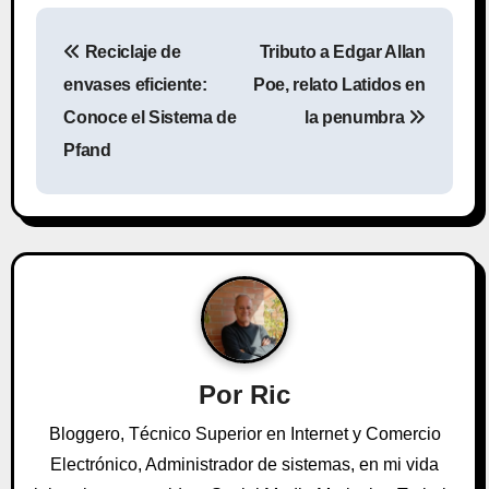
N
Reciclaje de
Tributo a Edgar Allan
a
envases eficiente:
Poe, relato Latidos en
v
Conoce el Sistema de
la penumbra
Pfand
e
g
a
c
i
ó
Por
Ric
n
Bloggero, Técnico Superior en Internet y Comercio
Electrónico, Administrador de sistemas, en mi vida
d