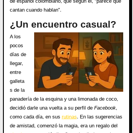
de español colombiano, que según él, “parece que
cantan cuando hablan”.
¿Un encuentro casual?
A los
pocos
días de
llegar,
entre
galleta
s de la
panadería de la esquina y una limonada de coco,
decidió darle una vuelta a su perfil de
Facebook
,
como cada día, en sus
rutinas
. En las sugerencias
de amistad, comenzó la magia, era un regalo del