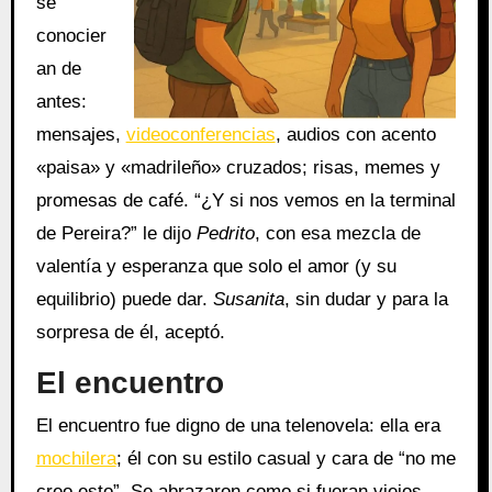
se
conocier
an de
antes:
mensajes,
videoconferencias
, audios con acento
«paisa» y «madrileño» cruzados; risas, memes y
promesas de café. “¿Y si nos vemos en la terminal
de Pereira?” le dijo
Pedrito
, con esa mezcla de
valentía y esperanza que solo el amor (y su
equilibrio) puede dar.
Susanita
, sin dudar y para la
sorpresa de él, aceptó.
El encuentro
El encuentro fue digno de una telenovela: ella era
mochilera
; él con su estilo casual y cara de “no me
creo esto”. Se abrazaron como si fueran viejos