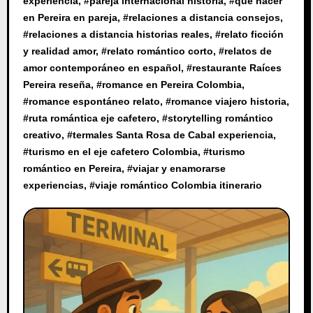
experiencia
, #
pareja internacional historia
, #
qué hacer
en Pereira en pareja
, #
relaciones a distancia consejos
,
#
relaciones a distancia historias reales
, #
relato ficción
y realidad amor
, #
relato romántico corto
, #
relatos de
amor contemporáneo en español
, #
restaurante Raíces
Pereira reseña
, #
romance en Pereira Colombia
,
#
romance espontáneo relato
, #
romance viajero historia
,
#
ruta romántica eje cafetero
, #
storytelling romántico
creativo
, #
termales Santa Rosa de Cabal experiencia
,
#
turismo en el eje cafetero Colombia
, #
turismo
romántico en Pereira
, #
viajar y enamorarse
experiencias
, #
viaje romántico Colombia itinerario