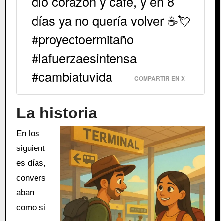
dio corazón y café, y en 8
días ya no quería volver ☕💘
#proyectoermitaño
#lafuerzaesintensa
#cambiatuvida
COMPARTIR EN X
La historia
En los
siguient
es días,
convers
aban
como si