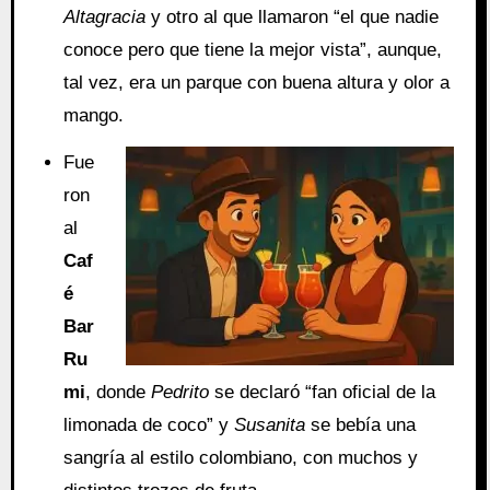
Altagracia
y otro al que llamaron “el que nadie
conoce pero que tiene la mejor vista”, aunque,
tal vez, era un parque con buena altura y olor a
mango.
Fue
ron
al
Caf
é
Bar
Ru
mi
, donde
Pedrito
se declaró “fan oficial de la
limonada de coco” y
Susanita
se bebía una
sangría al estilo colombiano, con muchos y