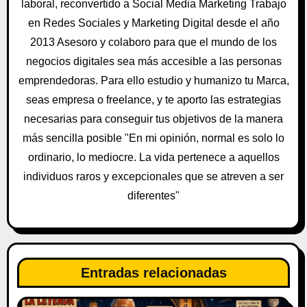
laboral, reconvertido a Social Media Marketing Trabajo
e
en Redes Sociales y Marketing Digital desde el año
e
2013 Asesoro y colaboro para que el mundo de los
negocios digitales sea más accesible a las personas
n
emprendedoras. Para ello estudio y humanizo tu Marca,
t
seas empresa o freelance, y te aporto las estrategias
necesarias para conseguir tus objetivos de la manera
r
más sencilla posible "En mi opinión, normal es solo lo
a
ordinario, lo mediocre. La vida pertenece a aquellos
individuos raros y excepcionales que se atreven a ser
d
diferentes"
a
s
Entradas relacionadas