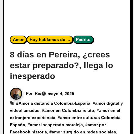
Amor
Hoy hablamos de ...
Pedrito
8 días en Pereira, ¿crees
estar preparado?, llega lo
inesperado
Por
Ric
mayo 4, 2025
#
Amor a distancia Colombia-España
, #
amor digital y
videollamadas
, #
amor en Colombia relato
, #
amor en el
extranjero experiencia
, #
amor entre culturas Colombia
España
, #
amor inesperado moraleja
, #
amor por
Facebook historia
, #
amor surgido en redes sociales
,