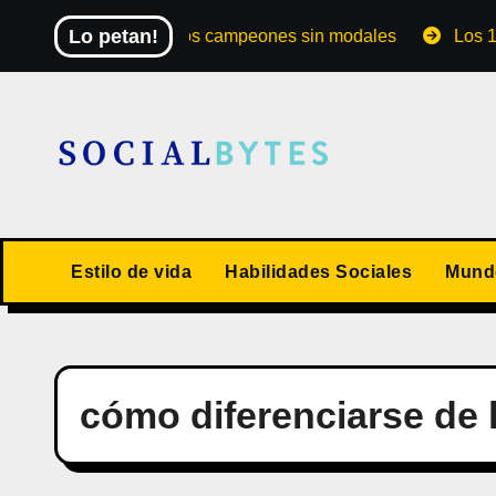
Saltar
Lo petan!
El Mundial de los campeones sin modales
Los 10 valo
al
contenido
Estilo de vida
Habilidades Sociales
Mundo
cómo diferenciarse de 