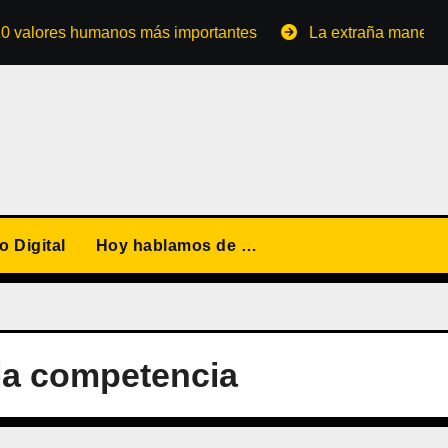
res humanos más importantes
La extraña manera de conve
 Digital
Hoy hablamos de …
la competencia