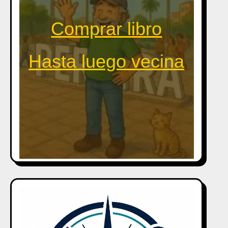
Comprar libro
Hasta luego vecina