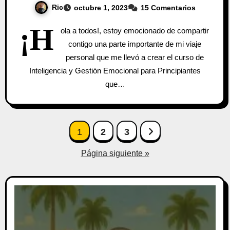
Ric
octubre 1, 2023
15 Comentarios
¡H
ola a todos!, estoy emocionado de compartir
contigo una parte importante de mi viaje
personal que me llevó a crear el curso de
Inteligencia y Gestión Emocional para Principiantes
que…
Paginación
1
2
3
de
Página siguiente »
entradas