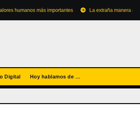
 humanos más importantes
La extraña manera de converti
 Digital
Hoy hablamos de …