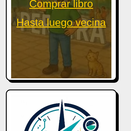
Comprar libro
Hasta luego vecina