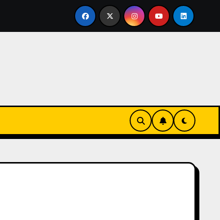
rse en familia
El primer tour de la India Chiquitina