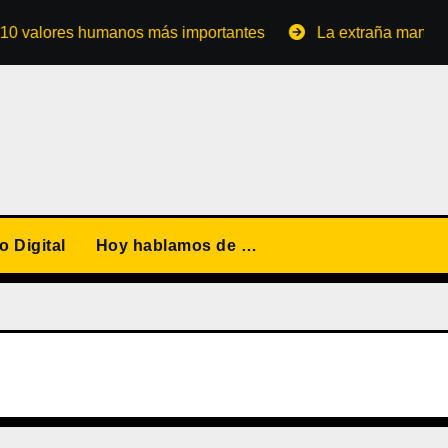
ores humanos más importantes
La extraña manera de con
 Digital
Hoy hablamos de …