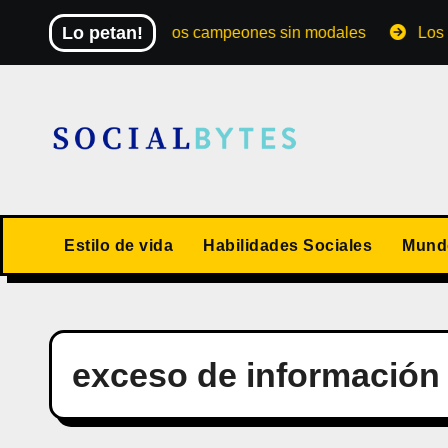
Saltar
Lo petan!
El Mundial de los campeones sin modales
Los 10 val
al
contenido
Estilo de vida
Habilidades Sociales
Mundo
exceso de información