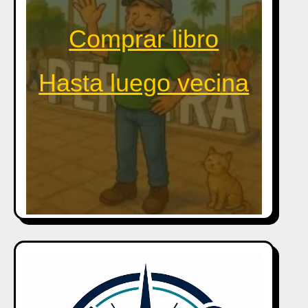
Comprar libro
Hasta luego vecina