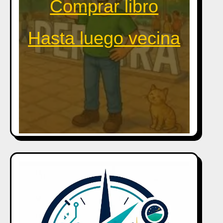
Comprar libro
Hasta luego vecina