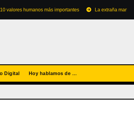
ores humanos más importantes
La extraña manera de con
 Digital
Hoy hablamos de …