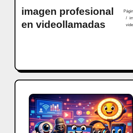
imagen profesional
Págin
i
en videollamadas
vid