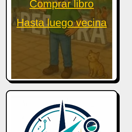
Comprar libro
Hasta luego vecina