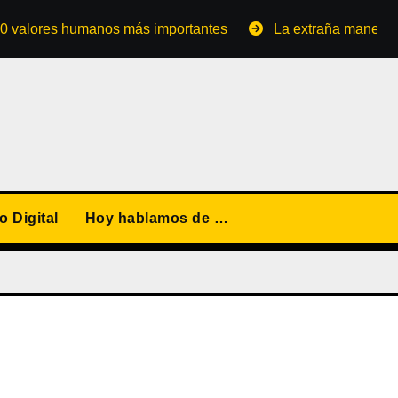
res humanos más importantes
La extraña manera de conve
 Digital
Hoy hablamos de …