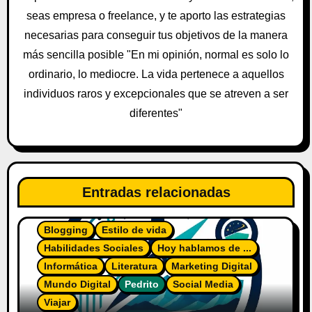
n
seas empresa o freelance, y te aporto las estrategias
t
necesarias para conseguir tus objetivos de la manera
más sencilla posible "En mi opinión, normal es solo lo
r
ordinario, lo mediocre. La vida pertenece a aquellos
a
individuos raros y excepcionales que se atreven a ser
diferentes"
d
a
s
Entradas relacionadas
Blogging
Estilo de vida
Habilidades Sociales
Hoy hablamos de ...
Informática
Literatura
Marketing Digital
Mundo Digital
Pedrito
Social Media
Viajar