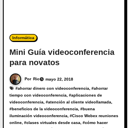
Informática
Mini Guía videoconferencia
para novatos
Por
Ric
mayo 22, 2018
#
ahorrar dinero con videoconferencia
, #
ahorrar
tiempo con videoconferencia
, #
aplicaciones de
videoconferencia
, #
atención al cliente videollamada
,
#
beneficios de la videoconferencia
, #
buena
iluminación videoconferencia
, #
Cisco Webex reuniones
online
, #
clases virtuales desde casa
, #
cómo hacer