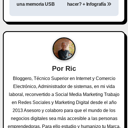
v
una memoria USB
hacer? + Infografía
e
g
a
c
i
Por
Ric
ó
Bloggero, Técnico Superior en Internet y Comercio
n
Electrónico, Administrador de sistemas, en mi vida
laboral, reconvertido a Social Media Marketing Trabajo
d
en Redes Sociales y Marketing Digital desde el año
e
2013 Asesoro y colaboro para que el mundo de los
negocios digitales sea más accesible a las personas
e
emprendedoras. Para ello estudio y humanizo tu Marca,