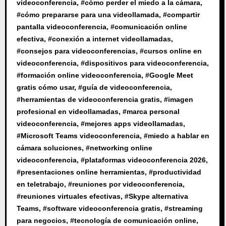
videoconferencia
, #
cómo perder el miedo a la cámara
,
#
cómo prepararse para una videollamada
, #
compartir
pantalla videoconferencia
, #
comunicación online
efectiva
, #
conexión a internet videollamadas
,
#
consejos para videoconferencias
, #
cursos online en
videoconferencia
, #
dispositivos para videoconferencia
,
#
formación online videoconferencia
, #
Google Meet
gratis cómo usar
, #
guía de videoconferencia
,
#
herramientas de videoconferencia gratis
, #
imagen
profesional en videollamadas
, #
marca personal
videoconferencia
, #
mejores apps videollamadas
,
#
Microsoft Teams videoconferencia
, #
miedo a hablar en
cámara soluciones
, #
networking online
videoconferencia
, #
plataformas videoconferencia 2026
,
#
presentaciones online herramientas
, #
productividad
en teletrabajo
, #
reuniones por videoconferencia
,
#
reuniones virtuales efectivas
, #
Skype alternativa
Teams
, #
software videoconferencia gratis
, #
streaming
para negocios
, #
tecnología de comunicación online
,