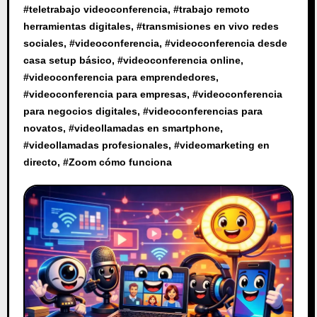
#
teletrabajo videoconferencia
, #
trabajo remoto
herramientas digitales
, #
transmisiones en vivo redes
sociales
, #
videoconferencia
, #
videoconferencia desde
casa setup básico
, #
videoconferencia online
,
#
videoconferencia para emprendedores
,
#
videoconferencia para empresas
, #
videoconferencia
para negocios digitales
, #
videoconferencias para
novatos
, #
videollamadas en smartphone
,
#
videollamadas profesionales
, #
videomarketing en
directo
, #
Zoom cómo funciona