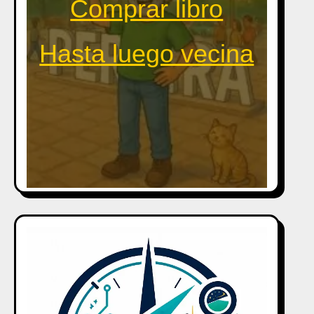
Comprar libro
Hasta luego vecina