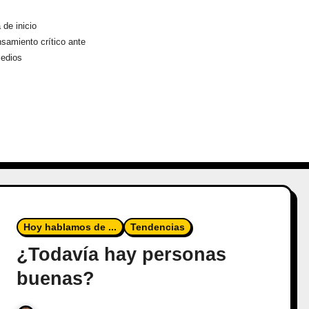
 de inicio
samiento crítico ante
medios
Hoy hablamos de ...
Tendencias
¿Todavía hay personas
buenas?