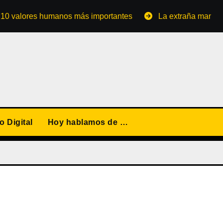
alores humanos más importantes
La extraña manera de c
 Digital
Hoy hablamos de …