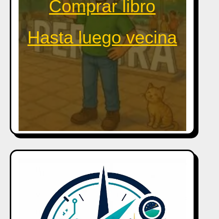
Comprar libro
Hasta luego vecina