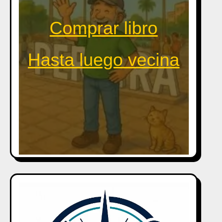
Comprar libro
Hasta luego vecina