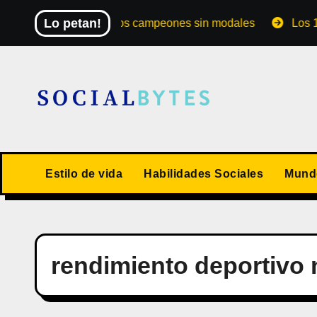
Saltar
Lo petan!
El Mundial de los campeones sin modales
Los 10 val
al
contenido
Estilo de vida
Habilidades Sociales
Mundo
rendimiento deportivo 