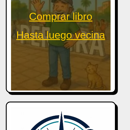
Comprar libro
Hasta luego vecina