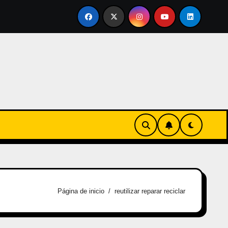
ertirse en familia
El primer tour de la India Chiquitina
Página de inicio
reutilizar reparar reciclar