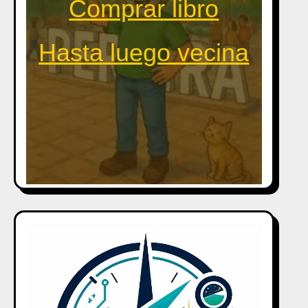
Comprar libro
Hasta luego vecina