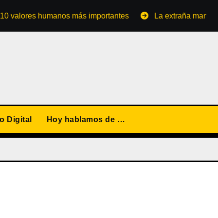
lores humanos más importantes
La extraña manera de con
 Digital
Hoy hablamos de …