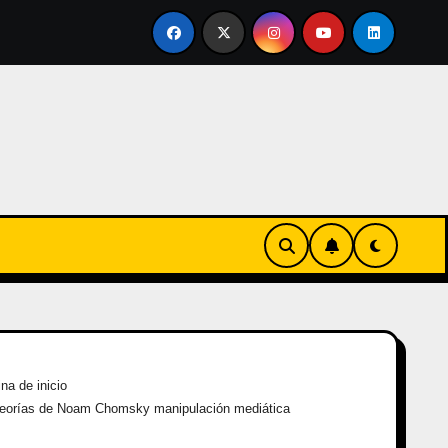
ertirse en familia
El primer tour de la India Chiquitina
na de inicio
teorías de Noam Chomsky manipulación mediática