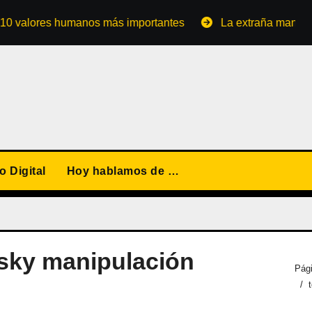
ores humanos más importantes
La extraña manera de conv
 Digital
Hoy hablamos de …
sky manipulación
Pági