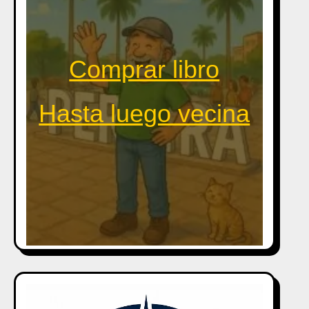
Comprar libro
Hasta luego vecina