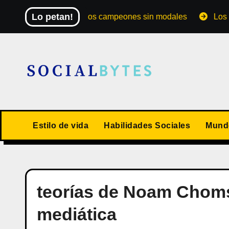
Saltar
Lo petan!
El Mundial de los campeones sin modales
Los 10 val
al
contenido
Estilo de vida
Habilidades Sociales
Mundo
teorías de Noam Chom
mediática