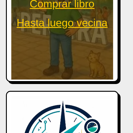
Comprar libro
Hasta luego vecina