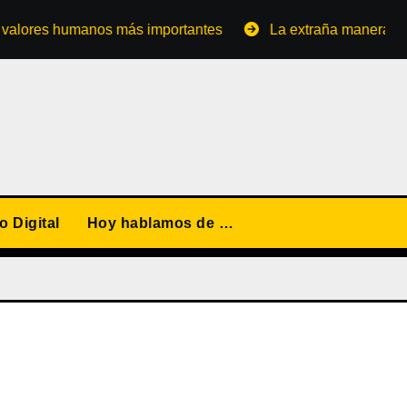
es humanos más importantes
La extraña manera de conver
 Digital
Hoy hablamos de …