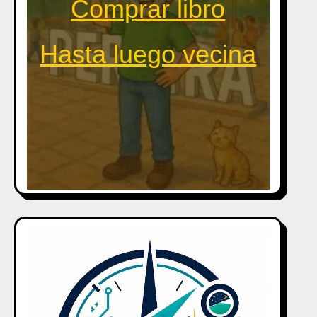
Comprar libro
Hasta luego vecina