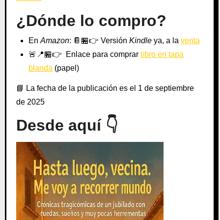
¿Dónde lo compro?
En
Amazon
:
📔
🏪
👉 Versión
Kindle
y
a, a la
venta
🚨
📍🏪👉
Enlace para comprar
libro en tapa
blanda
(papel)
📘 La fecha de la publicación es el 1 de septiembre
de 2025
Desde aquí 👇