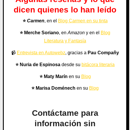
dicen quienes lo han leído
⭐️
Carmen
, en el
Blog Carmen en su tinta
⭐️
Merche Soriano
, en
Amazon
y en el
Blog
Literatura y Fantasía
📹
Entrevista en Autowebz
, gracias a
Pau Compañy
⭐️
Nuria de Espinosa
desde su
bitácora literaria
⭐️ Maty Marín
en su
Blog
⭐️ Marisa Doménech
en su
Blog
Contáctame para
información sin