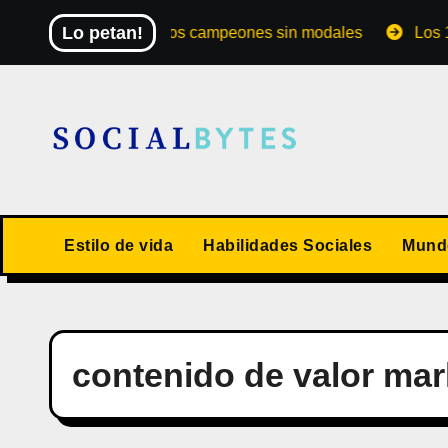
Saltar
Lo petan!
El Mundial de los campeones sin modales
Los 10 valo
al
contenido
Estilo de vida
Habilidades Sociales
Mundo
contenido de valor mar