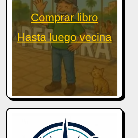
Comprar libro
Hasta luego vecina