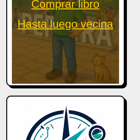
Comprar libro
Hasta luego vecina