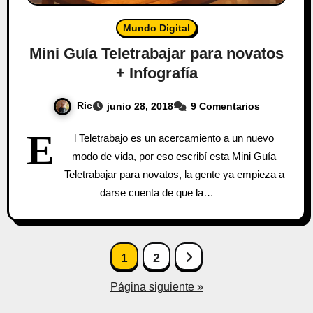
Mundo Digital
Mini Guía Teletrabajar para novatos
+ Infografía
Ric
junio 28, 2018
9 Comentarios
E
l Teletrabajo es un acercamiento a un nuevo
modo de vida, por eso escribí esta Mini Guía
Teletrabajar para novatos, la gente ya empieza a
darse cuenta de que la…
Paginación
1
2
de
Página siguiente »
entradas