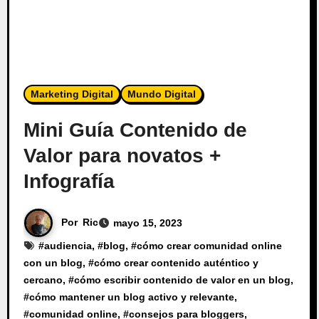
Marketing Digital
Mundo Digital
Mini Guía Contenido de
Valor para novatos +
Infografía
Por
Ric
mayo 15, 2023
#
audiencia
, #
blog
, #
cómo crear comunidad online
con un blog
, #
cómo crear contenido auténtico y
cercano
, #
cómo escribir contenido de valor en un blog
,
#
cómo mantener un blog activo y relevante
,
#
comunidad online
, #
consejos para bloggers
,