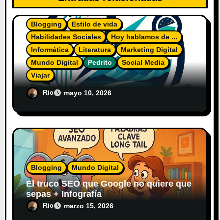
Blogging
Estilo de vida
Habilidades Sociales
Hoy hablamos de ...
Informática
Literatura
Marketing Digital
Mundo Digital
Pedrito
Social Media
Viajar
El Diario del Explorador Digital
Ric
mayo 10, 2026
Blogging
Mundo Digital
El truco SEO que Google no quiere que
sepas + Infografía
Ric
marzo 15, 2026