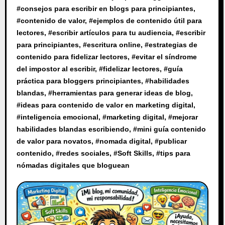
#
consejos para escribir en blogs para principiantes
,
#
contenido de valor
, #
ejemplos de contenido útil para
lectores
, #
escribir artículos para tu audiencia
, #
escribir
para principiantes
, #
escritura online
, #
estrategias de
contenido para fidelizar lectores
, #
evitar el síndrome
del impostor al escribir
, #
fidelizar lectores
, #
guía
práctica para bloggers principiantes
, #
habilidades
blandas
, #
herramientas para generar ideas de blog
,
#
ideas para contenido de valor en marketing digital
,
#
inteligencia emocional
, #
marketing digital
, #
mejorar
habilidades blandas escribiendo
, #
mini guía contenido
de valor para novatos
, #
nomada digital
, #
publicar
contenido
, #
redes sociales
, #
Soft Skills
, #
tips para
nómadas digitales que bloguean