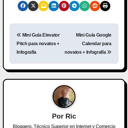
N
Mini Guía Elevator
Mini Guía Google
a
Pitch para novatos +
Calendar para
v
Infografía
novatos + Infografía
e
g
a
c
i
Por
Ric
ó
Bloggero, Técnico Superior en Internet y Comercio