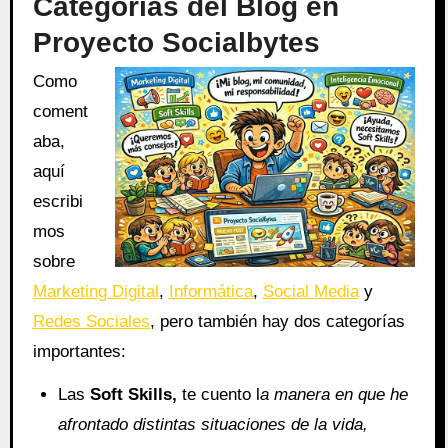
Categorías del Blog en
Proyecto Socialbytes
Como
coment
aba,
aquí
escribi
mos
sobre
Marketing Digital
,
Informática
,
Social Media
y
Redes Sociales
, pero también hay dos categorías
importantes:
Las
Soft Skills,
te cuento l
a manera en que he
afrontado distintas situaciones de la vida,