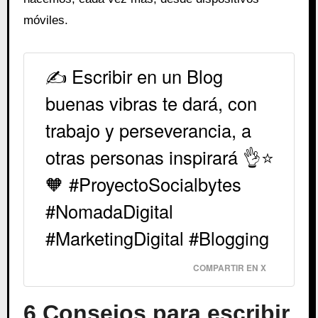
móviles.
✍️ Escribir en un Blog
buenas vibras te dará, con
trabajo y perseverancia, a
otras personas inspirará 👌⭐️
🧡 #ProyectoSocialbytes
#NomadaDigital
#MarketingDigital #Blogging
COMPARTIR EN X
6 Consejos para escribir