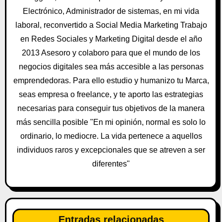
n
Electrónico, Administrador de sistemas, en mi vida
laboral, reconvertido a Social Media Marketing Trabajo
d
en Redes Sociales y Marketing Digital desde el año
e
2013 Asesoro y colaboro para que el mundo de los
negocios digitales sea más accesible a las personas
e
emprendedoras. Para ello estudio y humanizo tu Marca,
n
seas empresa o freelance, y te aporto las estrategias
t
necesarias para conseguir tus objetivos de la manera
más sencilla posible "En mi opinión, normal es solo lo
r
ordinario, lo mediocre. La vida pertenece a aquellos
a
individuos raros y excepcionales que se atreven a ser
diferentes"
d
a
s
Entradas relacionadas