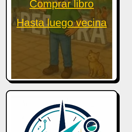
Comprar libro
Hasta luego vecina