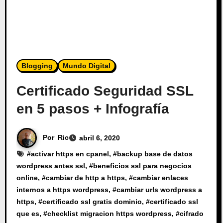
Blogging
Mundo Digital
Certificado Seguridad SSL
en 5 pasos + Infografía
Por
Ric
abril 6, 2020
#
activar https en cpanel
, #
backup base de datos
wordpress antes ssl
, #
beneficios ssl para negocios
online
, #
cambiar de http a https
, #
cambiar enlaces
internos a https wordpress
, #
cambiar urls wordpress a
https
, #
certificado ssl gratis dominio
, #
certificado ssl
que es
, #
checklist migracion https wordpress
, #
cifrado