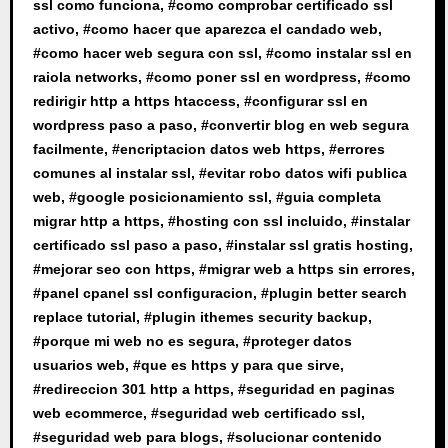
ssl como funciona
, #
como comprobar certificado ssl
activo
, #
como hacer que aparezca el candado web
,
#
como hacer web segura con ssl
, #
como instalar ssl en
raiola networks
, #
como poner ssl en wordpress
, #
como
redirigir http a https htaccess
, #
configurar ssl en
wordpress paso a paso
, #
convertir blog en web segura
facilmente
, #
encriptacion datos web https
, #
errores
comunes al instalar ssl
, #
evitar robo datos wifi publica
web
, #
google posicionamiento ssl
, #
guia completa
migrar http a https
, #
hosting con ssl incluido
, #
instalar
certificado ssl paso a paso
, #
instalar ssl gratis hosting
,
#
mejorar seo con https
, #
migrar web a https sin errores
,
#
panel cpanel ssl configuracion
, #
plugin better search
replace tutorial
, #
plugin ithemes security backup
,
#
porque mi web no es segura
, #
proteger datos
usuarios web
, #
que es https y para que sirve
,
#
redireccion 301 http a https
, #
seguridad en paginas
web ecommerce
, #
seguridad web certificado ssl
,
#
seguridad web para blogs
, #
solucionar contenido