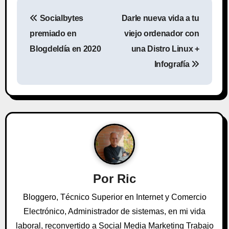
N
Socialbytes
Darle nueva vida a tu
a
premiado en
viejo ordenador con
v
Blogdeldía en 2020
una Distro Linux +
Infografía
e
g
a
c
i
ó
Por
Ric
n
Bloggero, Técnico Superior en Internet y Comercio
Electrónico, Administrador de sistemas, en mi vida
d
laboral, reconvertido a Social Media Marketing Trabajo