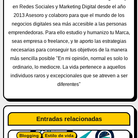
e
en Redes Sociales y Marketing Digital desde el año
e
2013 Asesoro y colaboro para que el mundo de los
negocios digitales sea más accesible a las personas
n
emprendedoras. Para ello estudio y humanizo tu Marca,
t
seas empresa o freelance, y te aporto las estrategias
necesarias para conseguir tus objetivos de la manera
r
más sencilla posible "En mi opinión, normal es solo lo
a
ordinario, lo mediocre. La vida pertenece a aquellos
individuos raros y excepcionales que se atreven a ser
d
diferentes"
a
s
Entradas relacionadas
Blogging
Estilo de vida