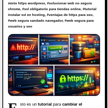
mixto https wordpress
, #
solucionar web no segura
chrome
, #
ssl obligatorio para tiendas online
, #
tutorial
instalar ssl en hosting
, #
ventajas de https para seo
,
#
web segura candado navegador
, #
web segura para
usuarios y seo
E
sto es un
tutorial
para
cambiar el