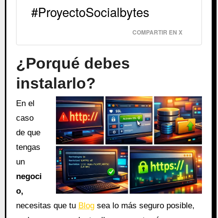
#ProyectoSocialbytes
COMPARTIR EN X
¿Porqué debes
instalarlo?
En el
caso
de que
tengas
un
negoci
o,
necesitas que tu
Blog
sea lo más seguro posible,