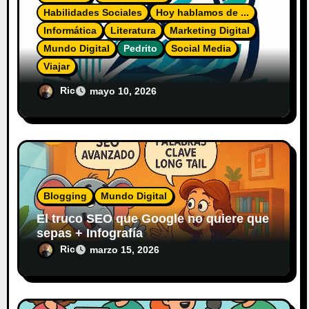
Habilidades Sociales
Hoy hablamos de ...
Informática
Literatura
Marketing Digital
Mundo Digital
Pedrito
Social Media
Viajar
El Diario del Explorador Digital
Ric
mayo 10, 2026
Blogging
Mundo Digital
El truco SEO que Google no quiere que
sepas + Infografía
Ric
marzo 15, 2026