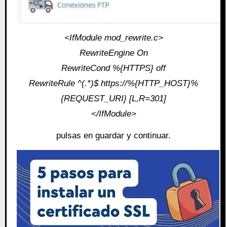
<IfModule mod_rewrite.c>
RewriteEngine On
RewriteCond %{HTTPS} off
RewriteRule ^(.*)$ https://%{HTTP_HOST}%
{REQUEST_URI} [L,R=301]
</IfModule>
pulsas en guardar y continuar.