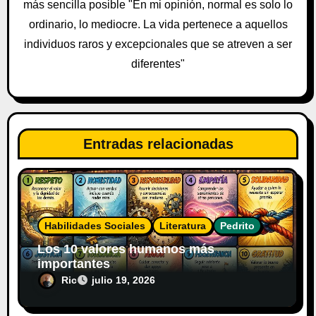
a
más sencilla posible "En mi opinión, normal es solo lo
ordinario, lo mediocre. La vida pertenece a aquellos
d
individuos raros y excepcionales que se atreven a ser
a
diferentes"
s
Entradas relacionadas
Habilidades Sociales
Literatura
Pedrito
Los 10 valores humanos más
importantes
Ric
julio 19, 2026