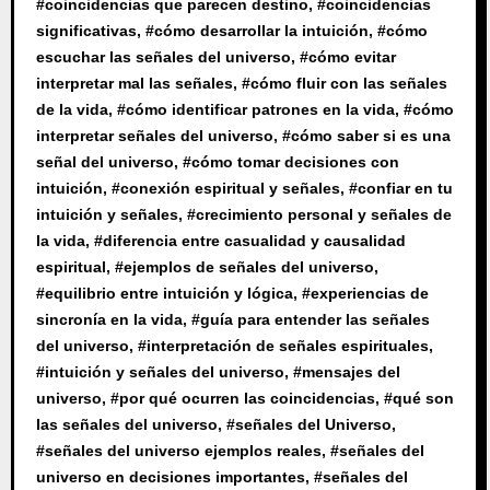
#
coincidencias que parecen destino
, #
coincidencias
significativas
, #
cómo desarrollar la intuición
, #
cómo
escuchar las señales del universo
, #
cómo evitar
interpretar mal las señales
, #
cómo fluir con las señales
de la vida
, #
cómo identificar patrones en la vida
, #
cómo
interpretar señales del universo
, #
cómo saber si es una
señal del universo
, #
cómo tomar decisiones con
intuición
, #
conexión espiritual y señales
, #
confiar en tu
intuición y señales
, #
crecimiento personal y señales de
la vida
, #
diferencia entre casualidad y causalidad
espiritual
, #
ejemplos de señales del universo
,
#
equilibrio entre intuición y lógica
, #
experiencias de
sincronía en la vida
, #
guía para entender las señales
del universo
, #
interpretación de señales espirituales
,
#
intuición y señales del universo
, #
mensajes del
universo
, #
por qué ocurren las coincidencias
, #
qué son
las señales del universo
, #
señales del Universo
,
#
señales del universo ejemplos reales
, #
señales del
universo en decisiones importantes
, #
señales del