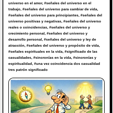
universo en el amor
, #
señales del universo en el
trabajo
, #
señales del universo para cambiar de vida
,
#
señales del universo para principiantes
, #
señales del
universo positivas y negativas
, #
señales del universo
reales o coincidencias
, #
señales del universo y
crecimiento personal
, #
señales del universo y
desarrollo personal
, #
señales del universo y ley de
atracción
, #
señales del universo y propósito de vida
,
#
señales espirituales en la vida
, #
significado de las
casualidades
, #
sincronías en la vida
, #
sincronías y
espiritualidad
, #
una vez coincidencia dos casualidad
tres patrón significado