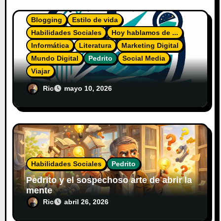
Blogging
Estilo de vida
Habilidades Sociales
Hoy hablamos de ...
Informática
Literatura
Marketing Digital
Mundo Digital
Pedrito
Social Media
Viajar
El Diario del Explorador Digital
Ric
mayo 10, 2026
Habilidades Sociales
Pedrito
Pedrito y el sospechoso arte de abrir la
mente
Ric
abril 26, 2026