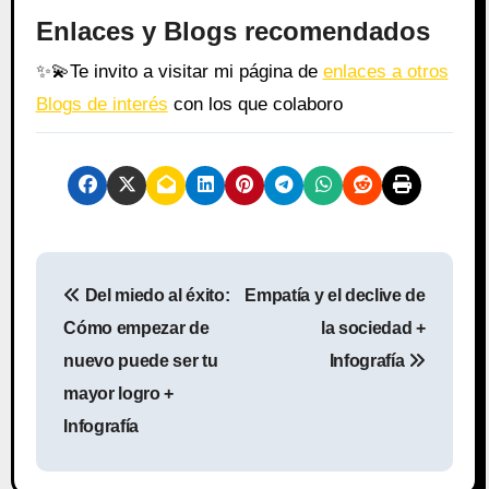
Enlaces y Blogs recomendados
✨
💫
Te invito a visitar mi página de
enlaces a otros
Blogs de interés
con los que colaboro
N
Del miedo al éxito:
Empatía y el declive de
a
Cómo empezar de
la sociedad +
v
nuevo puede ser tu
Infografía
mayor logro +
e
Infografía
g