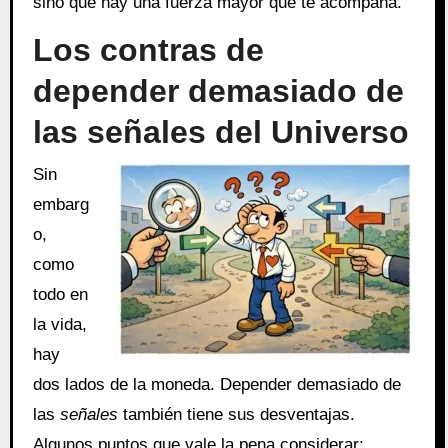
sino que hay una fuerza mayor que te acompaña.
Los contras de
depender demasiado de
las señales del Universo
Sin
embarg
o,
como
todo en
la vida,
hay
dos lados de la moneda. Depender demasiado de
las
señales
también tiene sus desventajas.
Algunos puntos que vale la pena considerar: