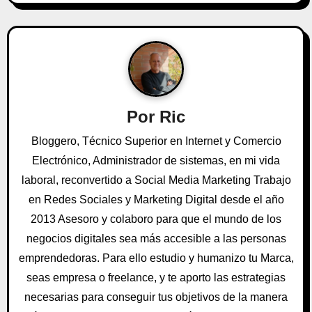
a
c
i
ó
n
Por
Ric
d
Bloggero, Técnico Superior en Internet y Comercio
Electrónico, Administrador de sistemas, en mi vida
e
laboral, reconvertido a Social Media Marketing Trabajo
e
en Redes Sociales y Marketing Digital desde el año
2013 Asesoro y colaboro para que el mundo de los
n
negocios digitales sea más accesible a las personas
t
emprendedoras. Para ello estudio y humanizo tu Marca,
seas empresa o freelance, y te aporto las estrategias
r
necesarias para conseguir tus objetivos de la manera