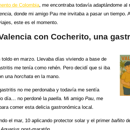
mento de Colombia
, me encontraba todavía adaptándome al
encia
, donde mi amigo Pau me invitaba a pasar un tiempo. A
ajes, este es el momento.
 Valencia con Cocherito, una gastr
n toldo en marzo. Llevaba días viviendo a base de
astritis me tenía como rehén. Pero decidí que si iba
on una
horchata
en la mano.
 gastritis no me perdonaba y todavía me sentía
ndo día… no perdoné la
paella.
Mi amigo
Pau
, me
para comer esta delicia gastronómica local.
do el mar, 10 aplicando protector solar y el primer
bañito
de
a
Aquarius
post-maratón.