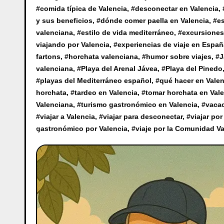
#
comida típica de Valencia
, #
desconectar en Valencia
, 
y sus beneficios
, #
dónde comer paella en Valencia
, #
e
valenciana
, #
estilo de vida mediterráneo
, #
excursiones
viajando por Valencia
, #
experiencias de viaje en Españ
fartons
, #
horchata valenciana
, #
humor sobre viajes
, #
J
valenciana
, #
Playa del Arenal Jávea
, #
Playa del Pinedo
#
playas del Mediterráneo español
, #
qué hacer en Valen
horchata
, #
tardeo en Valencia
, #
tomar horchata en Val
Valenciana
, #
turismo gastronómico en Valencia
, #
vacac
#
viajar a Valencia
, #
viajar para desconectar
, #
viajar po
gastronómico por Valencia
, #
viaje por la Comunidad V