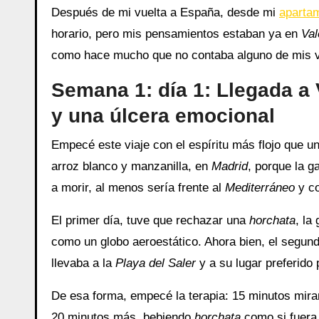
Después de mi vuelta a España, desde mi
aparta
horario, pero mis pensamientos estaban ya en
Val
como hace mucho que no contaba alguno de mis vi
Semana 1: d
ía 1: Llegada a
y una úlcera emocional
Empecé este viaje con el espíritu más flojo que u
arroz blanco y manzanilla, en
Madrid
, porque la g
a morir, al menos sería frente al
Mediterráneo
y c
El primer día, tuve que rechazar una
horchata
, la
como un globo aeroestático. Ahora bien, el segu
llevaba a la
Playa del Saler
y a su lugar preferido 
De esa forma, empecé la terapia: 15 minutos miran
20 minutos más, bebiendo
horchata
como si fuer