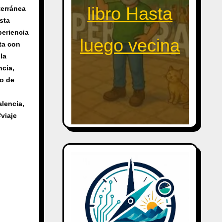
libro Hasta
terránea
sta
periencia
luego vecina
ta con
la
ncia
,
eo de
alencia
,
#
viaje