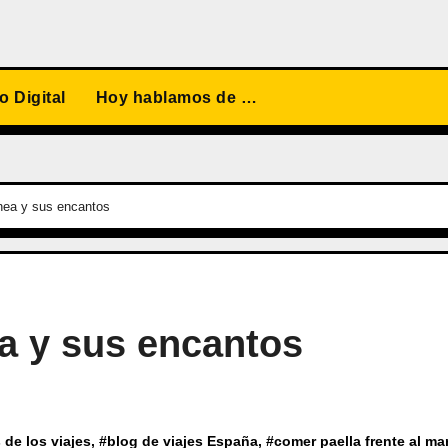
 Digital
Hoy hablamos de …
ánea y sus encantos
ea y sus encantos
 de los viajes
, #
blog de viajes España
, #
comer paella frente al ma