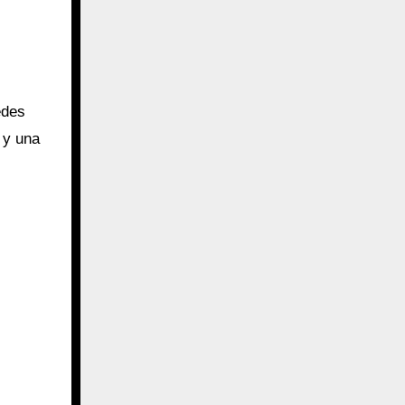
edes
 y una