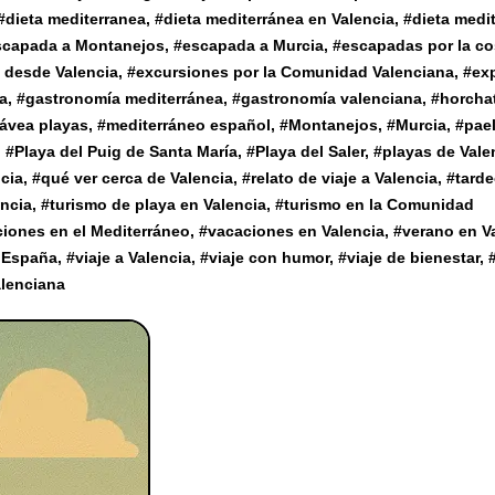
#
dieta mediterranea
, #
dieta mediterránea en Valencia
, #
dieta medi
scapada a Montanejos
, #
escapada a Murcia
, #
escapadas por la co
 desde Valencia
, #
excursiones por la Comunidad Valenciana
, #
ex
a
, #
gastronomía mediterránea
, #
gastronomía valenciana
, #
horcha
ávea playas
, #
mediterráneo español
, #
Montanejos
, #
Murcia
, #
pael
, #
Playa del Puig de Santa María
, #
Playa del Saler
, #
playas de Vale
cia
, #
qué ver cerca de Valencia
, #
relato de viaje a Valencia
, #
tard
encia
, #
turismo de playa en Valencia
, #
turismo en la Comunidad
iones en el Mediterráneo
, #
vacaciones en Valencia
, #
verano en V
r España
, #
viaje a Valencia
, #
viaje con humor
, #
viaje de bienestar
, 
alenciana