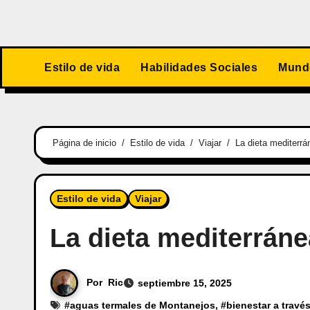
Estilo de vida
Habilidades Sociales
Mundo
Página de inicio
Estilo de vida
Viajar
La dieta mediterr
Estilo de vida
Viajar
La dieta mediterrán
Por
Ric
septiembre 15, 2025
#
aguas termales de Montanejos
, #
bienestar a través