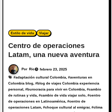
Estilo de vida
Viajar
Centro de operaciones
Latam, una nueva aventura
Por
Ric
febrero 23, 2025
#
adaptación cultural Colombia
, #
aventuras en
Colombia blog
, #
blog de viajes Colombia experiencia
personal
, #
burocracia para vivir en Colombia
, #
cambio
de rutinas y vida
, #
cambio de vida viajar solo
, #
centro
de operaciones en Latinoamérica
, #
centro de
operaciones Latam
, #
choque cultural al emigrar
, #
clima