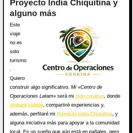
Proyecto India Chiquitina y
alguno más
Este
viaje
no es
solo
turismo
.
Quiero
construir algo significativo.
Mi «Centro de
Operaciones Latam»
será mi
nido creativo
, donde
grabaré vídeos
, compartiré experiencias y,
además, perfilaré mi
Proyecto India Chiquitina
, y
alguna iniciativa más para apoyar a la comunidad
local. Es un sueño que aún está en pañales, pero