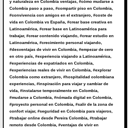
y naturaleza en Colombia ventajas
, #
cómo mudarse a
Colombia paso a paso
, #
compartir piso en Colombia
,
#
convivencia con amigos en el extranjero
, #
coste de
vida en Colombia vs España
, #
crear base creativa en
Latinoamérica
, #
crear base en Latinoamérica para
trabajar
, #
crear contenido viajando
, #
crear estudio en
Latinoamérica
, #
crecimiento personal viajando
,
#
desventajas de vivir en Colombia
, #
empezar de cero
en otro país
, #
experiencia viajando a Latinoamérica
,
#
experiencias de expatriados en Colombia
,
#
experiencias reales de vivir en Colombia
, #
explorar
Colombia como extranjero
, #
hospitalidad colombiana
experiencias
, #
inspiración para viajar y cambiar de
vida
, #
instalarse temporalmente en Colombia
,
#
mudarse a Colombia
, #
nómada digital en Colombia
,
#
proyecto personal en Colombia
, #
salir de la zona de
confort viajar
, #
seguridad en Colombia para viajeros
,
#
trabajar online desde Pereira Colombia
, #
trabajar
remoto desde Colombia
, #
ventajas de vivir en