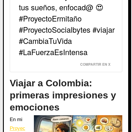
tus sueños, enfocad@ 😍
#ProyectoErmitaño
#ProyectoSocialbytes #viajar
#CambiaTuVida
#LaFuerzaEsIntensa
COMPARTIR EN X
Viajar a Colombia:
primeras impresiones y
emociones
En mi
Proyec