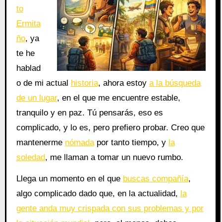
to
Ermita
ño
, ya
te he
hablad
o de mi actual
historia
, ahora estoy
a la búsqueda
de un lugar
, en el que me encuentre estable,
tranquilo y en paz. Tú pensarás, eso es
complicado, y lo es, pero prefiero probar. Creo que
mantenerme
nómada
por tanto tiempo, y
la
soledad
, me llaman a tomar un nuevo rumbo.
Llega un momento en el que
buscas compañía
,
algo complicado dado que, en la actualidad,
la
gente anda muy crispada con sus problemas y por