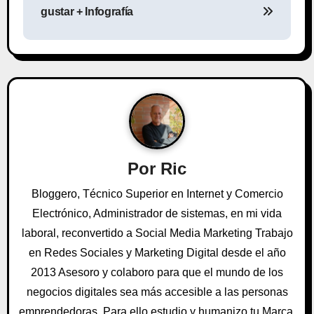
v
gustar + Infografía
e
g
a
c
i
Por
Ric
ó
Bloggero, Técnico Superior en Internet y Comercio
n
Electrónico, Administrador de sistemas, en mi vida
laboral, reconvertido a Social Media Marketing Trabajo
d
en Redes Sociales y Marketing Digital desde el año
e
2013 Asesoro y colaboro para que el mundo de los
negocios digitales sea más accesible a las personas
e
emprendedoras. Para ello estudio y humanizo tu Marca,