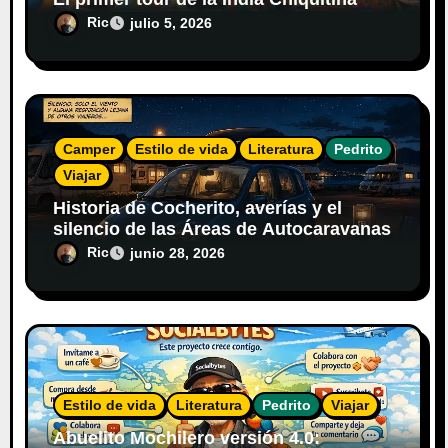
Ric
julio 5, 2026
Camper
Estilo de vida
Literatura
Pedrito
Viajar
Historia de Cocherito, averías y el
silencio de las Áreas de Autocaravanas
Ric
junio 28, 2026
Estilo de vida
Literatura
Pedrito
Viajar
Abuelito Mochilero versión 4.0: