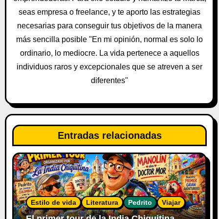
n
seas empresa o freelance, y te aporto las estrategias
t
necesarias para conseguir tus objetivos de la manera
más sencilla posible "En mi opinión, normal es solo lo
r
ordinario, lo mediocre. La vida pertenece a aquellos
a
individuos raros y excepcionales que se atreven a ser
diferentes"
d
a
s
Entradas relacionadas
Estilo de vida
Literatura
Pedrito
Viajar
El primer tour de la India Chiquitina