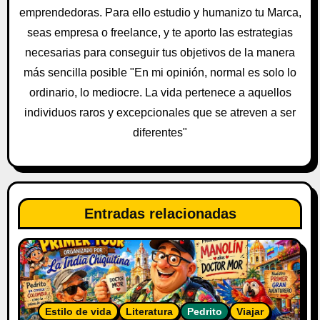
e
emprendedoras. Para ello estudio y humanizo tu Marca,
n
seas empresa o freelance, y te aporto las estrategias
t
necesarias para conseguir tus objetivos de la manera
más sencilla posible "En mi opinión, normal es solo lo
r
ordinario, lo mediocre. La vida pertenece a aquellos
a
individuos raros y excepcionales que se atreven a ser
diferentes"
d
a
s
Entradas relacionadas
Estilo de vida
Literatura
Pedrito
Viajar