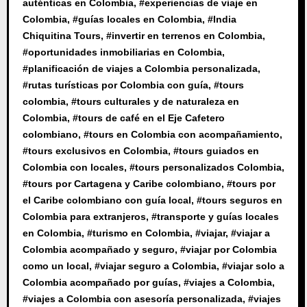
auténticas en Colombia
, #
experiencias de viaje en
Colombia
, #
guías locales en Colombia
, #
India
Chiquitina Tours
, #
invertir en terrenos en Colombia
,
#
oportunidades inmobiliarias en Colombia
,
#
planificación de viajes a Colombia personalizada
,
#
rutas turísticas por Colombia con guía
, #
tours
colombia
, #
tours culturales y de naturaleza en
Colombia
, #
tours de café en el Eje Cafetero
colombiano
, #
tours en Colombia con acompañamiento
,
#
tours exclusivos en Colombia
, #
tours guiados en
Colombia con locales
, #
tours personalizados Colombia
,
#
tours por Cartagena y Caribe colombiano
, #
tours por
el Caribe colombiano con guía local
, #
tours seguros en
Colombia para extranjeros
, #
transporte y guías locales
en Colombia
, #
turismo en Colombia
, #
viajar
, #
viajar a
Colombia acompañado y seguro
, #
viajar por Colombia
como un local
, #
viajar seguro a Colombia
, #
viajar solo a
Colombia acompañado por guías
, #
viajes a Colombia
,
#
viajes a Colombia con asesoría personalizada
, #
viajes