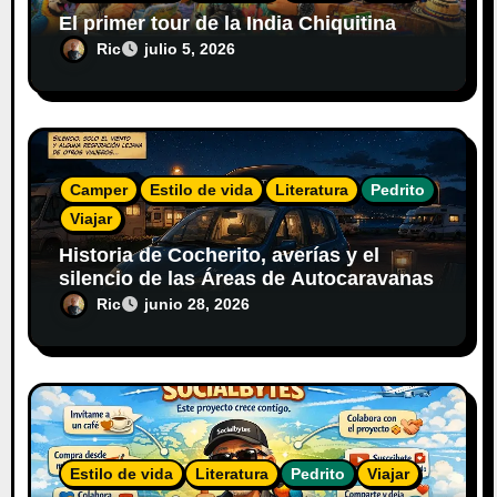
El primer tour de la India Chiquitina
Ric
julio 5, 2026
Camper
Estilo de vida
Literatura
Pedrito
Viajar
Historia de Cocherito, averías y el
silencio de las Áreas de Autocaravanas
Ric
junio 28, 2026
Estilo de vida
Literatura
Pedrito
Viajar