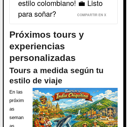
estilo colombiano! 💼 Listo
para soñar?
COMPARTIR EN X
Próximos tours y
experiencias
personalizadas
Tours a medida según tu
estilo de viaje
En las
próxim
as
seman
as,