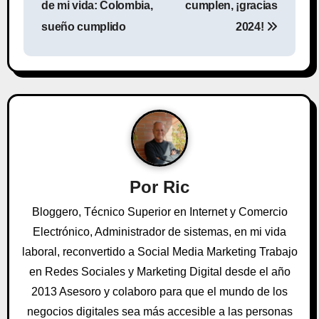
de mi vida: Colombia,
cumplen, ¡gracias
v
sueño cumplido
2024!
e
g
a
c
i
Por
Ric
ó
Bloggero, Técnico Superior en Internet y Comercio
n
Electrónico, Administrador de sistemas, en mi vida
laboral, reconvertido a Social Media Marketing Trabajo
d
en Redes Sociales y Marketing Digital desde el año
e
2013 Asesoro y colaboro para que el mundo de los
negocios digitales sea más accesible a las personas