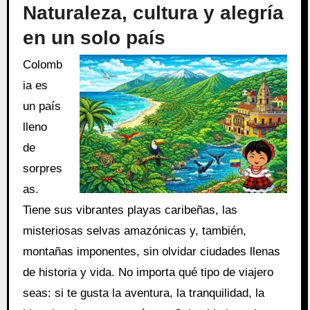
Naturaleza, cultura y alegría
en un solo país
Colomb
ia es
un país
lleno
de
sorpres
as.
Tiene sus vibrantes playas caribeñas, las
misteriosas selvas amazónicas y, también,
montañas imponentes, sin olvidar ciudades llenas
de historia y vida. No importa qué tipo de viajero
seas: si te gusta la aventura, la tranquilidad, la