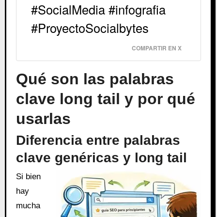
#SocialMedia #infografia
#ProyectoSocialbytes
COMPARTIR EN X
Qué son las palabras
clave long tail y por qué
usarlas
Diferencia entre palabras
clave genéricas y long tail
Si bien
hay
mucha