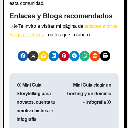
esta comunidad.
Enlaces y Blogs recomendados
✨
💫
Te invito a visitar mi página de
enlaces a otros
Blogs de interés
con los que colaboro
N
Mini Guía
Mini Guía elegir un
a
Storytelling para
hosting y un dominio
v
novatos, cuenta tu
+ Infografía
emotiva historia +
e
Infografía
g