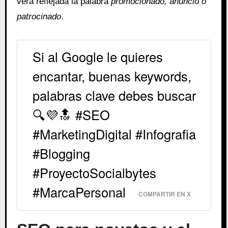
verá reflejada la palabra
promocionado, anuncio o
patrocinado
.
Si al Google le quieres
encantar, buenas keywords,
palabras clave debes buscar
🔍💜🔝 #SEO
#MarketingDigital #Infografia
#Blogging
#ProyectoSocialbytes
#MarcaPersonal
COMPARTIR EN X