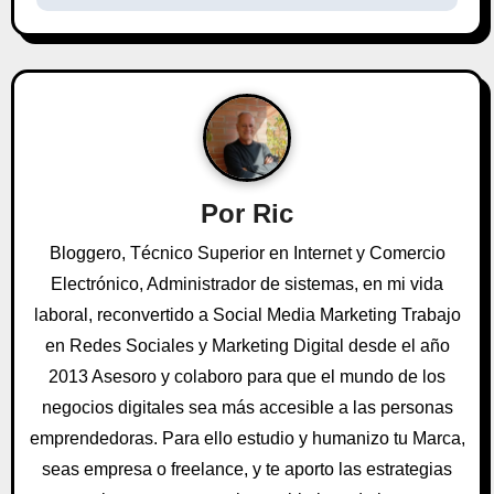
a
c
i
ó
n
Por
Ric
d
Bloggero, Técnico Superior en Internet y Comercio
Electrónico, Administrador de sistemas, en mi vida
e
laboral, reconvertido a Social Media Marketing Trabajo
e
en Redes Sociales y Marketing Digital desde el año
2013 Asesoro y colaboro para que el mundo de los
n
negocios digitales sea más accesible a las personas
t
emprendedoras. Para ello estudio y humanizo tu Marca,
seas empresa o freelance, y te aporto las estrategias
r