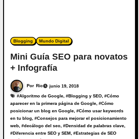
Blogging
Mundo Digital
Mini Guía SEO para novatos
+ Infografía
Por
Ric
junio 19, 2018
#
Algoritmo de Google
, #
Blogging y SEO
, #
Cómo
aparecer en la primera página de Google
, #
Cómo
posicionar un blog en Google
, #
Cómo usar keywords
en tu blog
, #
Consejos para mejorar el posicionamiento
web
, #
decálogo del seo
, #
Densidad de palabras clave
,
#
Diferencia entre SEO y SEM
, #
Estrategias de SEO