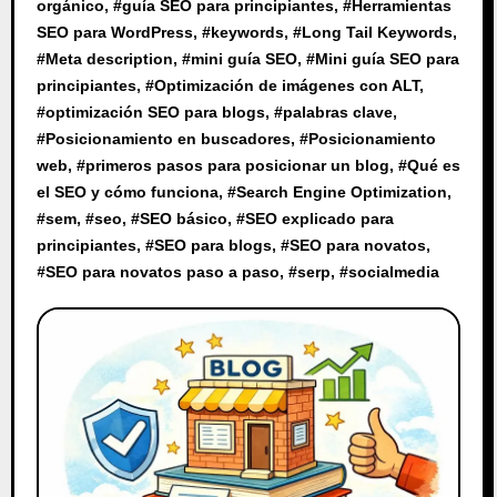
orgánico
, #
guía SEO para principiantes
, #
Herramientas
SEO para WordPress
, #
keywords
, #
Long Tail Keywords
,
#
Meta description
, #
mini guía SEO
, #
Mini guía SEO para
principiantes
, #
Optimización de imágenes con ALT
,
#
optimización SEO para blogs
, #
palabras clave
,
#
Posicionamiento en buscadores
, #
Posicionamiento
web
, #
primeros pasos para posicionar un blog
, #
Qué es
el SEO y cómo funciona
, #
Search Engine Optimization
,
#
sem
, #
seo
, #
SEO básico
, #
SEO explicado para
principiantes
, #
SEO para blogs
, #
SEO para novatos
,
#
SEO para novatos paso a paso
, #
serp
, #
socialmedia