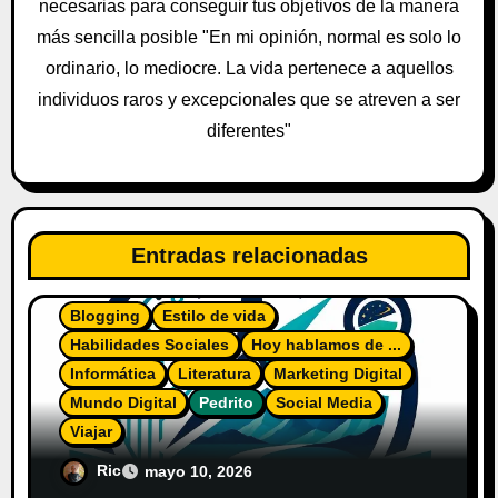
necesarias para conseguir tus objetivos de la manera
a
más sencilla posible "En mi opinión, normal es solo lo
ordinario, lo mediocre. La vida pertenece a aquellos
d
individuos raros y excepcionales que se atreven a ser
a
diferentes"
s
Entradas relacionadas
Blogging
Estilo de vida
Habilidades Sociales
Hoy hablamos de ...
Informática
Literatura
Marketing Digital
Mundo Digital
Pedrito
Social Media
Viajar
El Diario del Explorador Digital
Ric
mayo 10, 2026