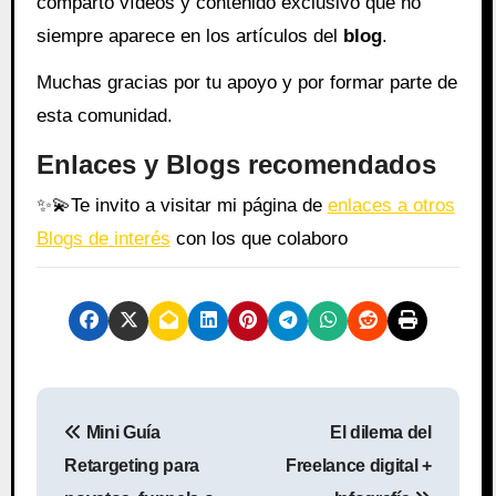
comparto vídeos y contenido exclusivo que no
siempre aparece en los artículos del
blog
.
Muchas gracias por tu apoyo y por formar parte de
esta comunidad.
Enlaces y Blogs recomendados
✨
💫
Te invito a visitar mi página de
enlaces a otros
Blogs de interés
con los que colaboro
N
Mini Guía
El dilema del
a
Retargeting para
Freelance digital +