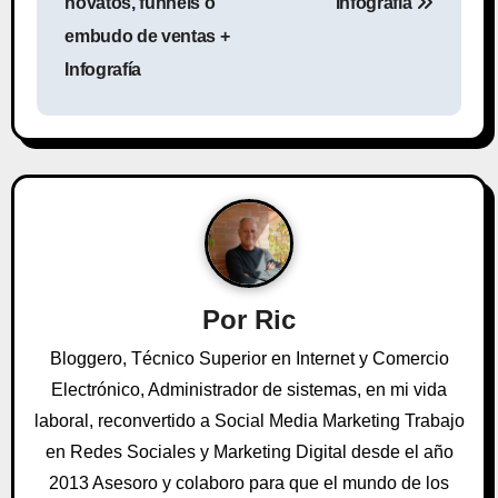
v
novatos, funnels o
Infografía
embudo de ventas +
e
Infografía
g
a
c
i
ó
n
Por
Ric
d
Bloggero, Técnico Superior en Internet y Comercio
Electrónico, Administrador de sistemas, en mi vida
e
laboral, reconvertido a Social Media Marketing Trabajo
e
en Redes Sociales y Marketing Digital desde el año
2013 Asesoro y colaboro para que el mundo de los