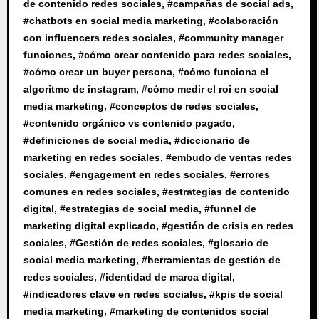
de contenido redes sociales
, #
campañas de social ads
,
#
chatbots en social media marketing
, #
colaboración
con influencers redes sociales
, #
community manager
funciones
, #
cómo crear contenido para redes sociales
,
#
cómo crear un buyer persona
, #
cómo funciona el
algoritmo de instagram
, #
cómo medir el roi en social
media marketing
, #
conceptos de redes sociales
,
#
contenido orgánico vs contenido pagado
,
#
definiciones de social media
, #
diccionario de
marketing en redes sociales
, #
embudo de ventas redes
sociales
, #
engagement en redes sociales
, #
errores
comunes en redes sociales
, #
estrategias de contenido
digital
, #
estrategias de social media
, #
funnel de
marketing digital explicado
, #
gestión de crisis en redes
sociales
, #
Gestión de redes sociales
, #
glosario de
social media marketing
, #
herramientas de gestión de
redes sociales
, #
identidad de marca digital
,
#
indicadores clave en redes sociales
, #
kpis de social
media marketing
, #
marketing de contenidos social