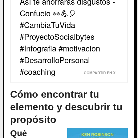
Así te ahorrarás disgustos -
Confucio 👀💪🎈
#CambiaTuVida
#ProyectoSocialbytes
#Infografia #motivacion
#DesarrolloPersonal
#coaching
COMPARTIR EN X
Cómo encontrar tu
elemento y descubrir tu
propósito
Qué