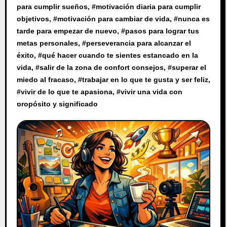
para cumplir sueños
, #
motivación diaria para cumplir
objetivos
, #
motivación para cambiar de vida
, #
nunca es
tarde para empezar de nuevo
, #
pasos para lograr tus
metas personales
, #
perseverancia para alcanzar el
éxito
, #
qué hacer cuando te sientes estancado en la
vida
, #
salir de la zona de confort consejos
, #
superar el
miedo al fracaso
, #
trabajar en lo que te gusta y ser feliz
,
#
vivir de lo que te apasiona
, #
vivir una vida con
propósito y significado