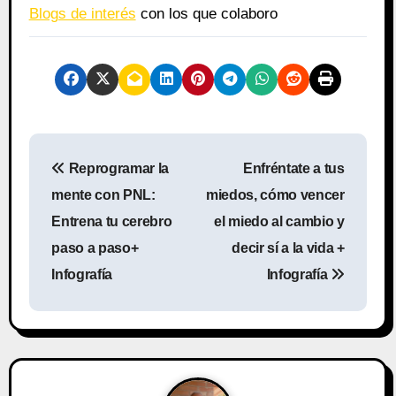
Blogs de interés
con los que colaboro
N
Reprogramar la
Enfréntate a tus
a
mente con PNL:
miedos, cómo vencer
v
Entrena tu cerebro
el miedo al cambio y
paso a paso+
decir sí a la vida +
e
Infografía
Infografía
g
a
c