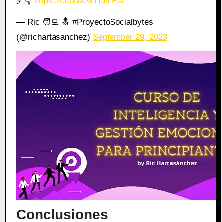
🔗👇
https://t.co/wcwYI5mPat
— Ric 🧑‍💻 🔝 #ProyectoSocialbytes
(@richartasanchez)
September 29, 2023
Conclusiones