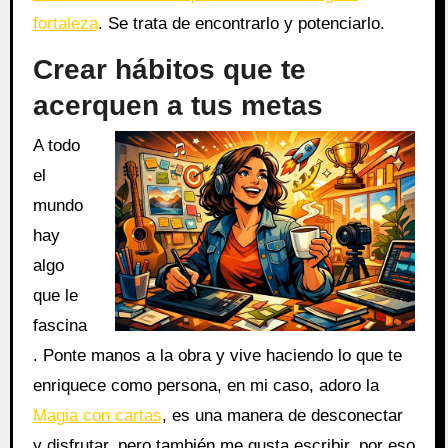
fortaleza
. Se trata de encontrarlo y potenciarlo.
Crear hábitos que te
acerquen a tus metas
A todo
el
mundo
hay
algo
que le
fascina
. Ponte manos a la obra y vive haciendo lo que te
enriquece como persona, en mi caso, adoro la
Magia con cartas
, es una manera de desconectar
y disfrutar, pero también me gusta escribir, por eso