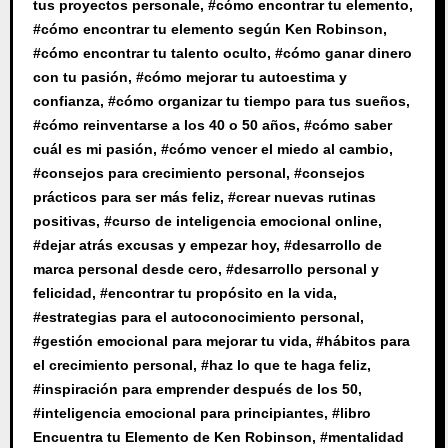
tus proyectos personale
, #
cómo encontrar tu elemento
,
#
cómo encontrar tu elemento según Ken Robinson
,
#
cómo encontrar tu talento oculto
, #
cómo ganar dinero
con tu pasión
, #
cómo mejorar tu autoestima y
confianza
, #
cómo organizar tu tiempo para tus sueños
,
#
cómo reinventarse a los 40 o 50 años
, #
cómo saber
cuál es mi pasión
, #
cómo vencer el miedo al cambio
,
#
consejos para crecimiento personal
, #
consejos
prácticos para ser más feliz
, #
crear nuevas rutinas
positivas
, #
curso de inteligencia emocional online
,
#
dejar atrás excusas y empezar hoy
, #
desarrollo de
marca personal desde cero
, #
desarrollo personal y
felicidad
, #
encontrar tu propósito en la vida
,
#
estrategias para el autoconocimiento personal
,
#
gestión emocional para mejorar tu vida
, #
hábitos para
el crecimiento personal
, #
haz lo que te haga feliz
,
#
inspiración para emprender después de los 50
,
#
inteligencia emocional para principiantes
, #
libro
Encuentra tu Elemento de Ken Robinson
, #
mentalidad