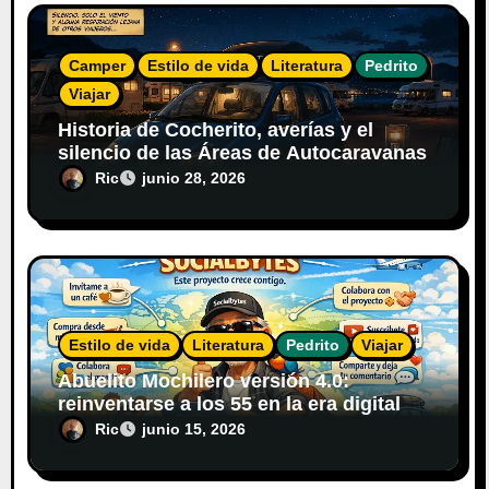
Camper
Estilo de vida
Literatura
Pedrito
Viajar
Historia de Cocherito, averías y el
silencio de las Áreas de Autocaravanas
Ric
junio 28, 2026
Estilo de vida
Literatura
Pedrito
Viajar
Abuelito Mochilero versión 4.0:
reinventarse a los 55 en la era digital
Ric
junio 15, 2026