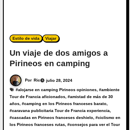
Estilo de vida
Viajar
Un viaje de dos amigos a
Pirineos en camping
Por
Ric
julio 28, 2024
#
alojarse en camping Pirineos opiniones
, #
ambiente
Tour de Francia aficionados
, #
amistad de más de 30
años
, #
camping en los Pirineos franceses barato
,
#
caravana publicitaria Tour de Francia experiencia
,
#
cascadas en Pirineos franceses deshielo
, #
ciclismo en
los Pirineos franceses rutas
, #
consejos para ver el Tour