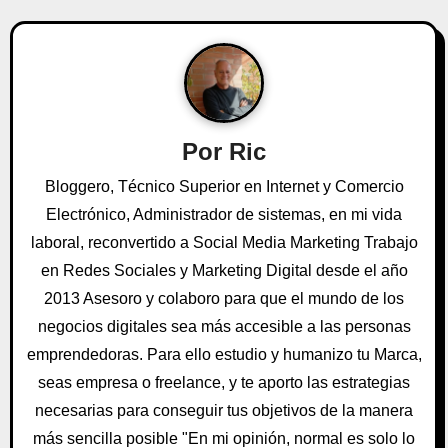
g
a
c
i
Por
Ric
ó
Bloggero, Técnico Superior en Internet y Comercio
n
Electrónico, Administrador de sistemas, en mi vida
laboral, reconvertido a Social Media Marketing Trabajo
d
en Redes Sociales y Marketing Digital desde el año
e
2013 Asesoro y colaboro para que el mundo de los
negocios digitales sea más accesible a las personas
e
emprendedoras. Para ello estudio y humanizo tu Marca,
n
seas empresa o freelance, y te aporto las estrategias
t
necesarias para conseguir tus objetivos de la manera
más sencilla posible "En mi opinión, normal es solo lo