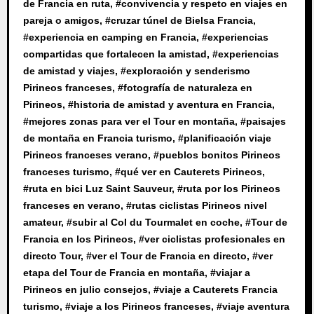
de Francia en ruta
, #
convivencia y respeto en viajes en
pareja o amigos
, #
cruzar túnel de Bielsa Francia
,
#
experiencia en camping en Francia
, #
experiencias
compartidas que fortalecen la amistad
, #
experiencias
de amistad y viajes
, #
exploración y senderismo
Pirineos franceses
, #
fotografía de naturaleza en
Pirineos
, #
historia de amistad y aventura en Francia
,
#
mejores zonas para ver el Tour en montaña
, #
paisajes
de montaña en Francia turismo
, #
planificación viaje
Pirineos franceses verano
, #
pueblos bonitos Pirineos
franceses turismo
, #
qué ver en Cauterets Pirineos
,
#
ruta en bici Luz Saint Sauveur
, #
ruta por los Pirineos
franceses en verano
, #
rutas ciclistas Pirineos nivel
amateur
, #
subir al Col du Tourmalet en coche
, #
Tour de
Francia en los Pirineos
, #
ver ciclistas profesionales en
directo Tour
, #
ver el Tour de Francia en directo
, #
ver
etapa del Tour de Francia en montaña
, #
viajar a
Pirineos en julio consejos
, #
viaje a Cauterets Francia
turismo
, #
viaje a los Pirineos franceses
, #
viaje aventura