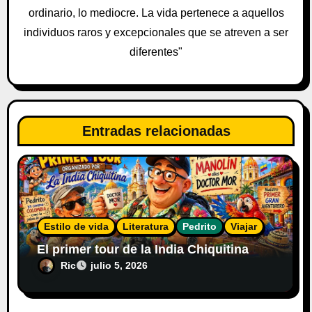
r
ordinario, lo mediocre. La vida pertenece a aquellos
a
individuos raros y excepcionales que se atreven a ser
diferentes"
d
a
s
Entradas relacionadas
Estilo de vida
Literatura
Pedrito
Viajar
El primer tour de la India Chiquitina
Ric
julio 5, 2026