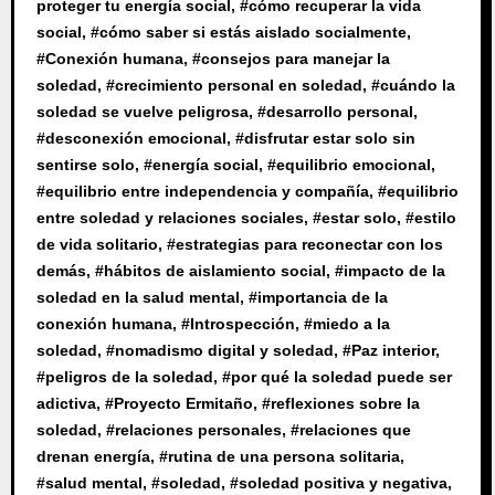
proteger tu energía social
, #
cómo recuperar la vida
social
, #
cómo saber si estás aislado socialmente
,
#
Conexión humana
, #
consejos para manejar la
soledad
, #
crecimiento personal en soledad
, #
cuándo la
soledad se vuelve peligrosa
, #
desarrollo personal
,
#
desconexión emocional
, #
disfrutar estar solo sin
sentirse solo
, #
energía social
, #
equilibrio emocional
,
#
equilibrio entre independencia y compañía
, #
equilibrio
entre soledad y relaciones sociales
, #
estar solo
, #
estilo
de vida solitario
, #
estrategias para reconectar con los
demás
, #
hábitos de aislamiento social
, #
impacto de la
soledad en la salud mental
, #
importancia de la
conexión humana
, #
Introspección
, #
miedo a la
soledad
, #
nomadismo digital y soledad
, #
Paz interior
,
#
peligros de la soledad
, #
por qué la soledad puede ser
adictiva
, #
Proyecto Ermitaño
, #
reflexiones sobre la
soledad
, #
relaciones personales
, #
relaciones que
drenan energía
, #
rutina de una persona solitaria
,
#
salud mental
, #
soledad
, #
soledad positiva y negativa
,