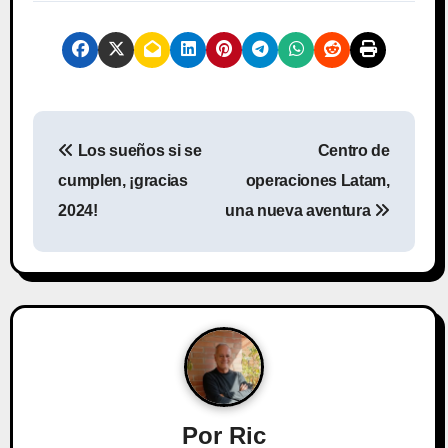
N
Los sueños si se
Centro de
a
cumplen, ¡gracias
operaciones Latam,
v
2024!
una nueva aventura
e
g
a
c
i
Por
Ric