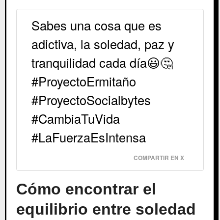
Sabes una cosa que es
adictiva, la soledad, paz y
tranquilidad cada día😃🤔
#ProyectoErmitaño
#ProyectoSocialbytes
#CambiaTuVida
#LaFuerzaEsIntensa
COMPARTIR EN X
Cómo encontrar el
equilibrio entre soledad