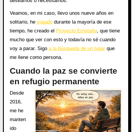
deseamos o necesitamos.
Veamos, en mi caso, llevo unos nueve años en
solitario, he
viajado
durante la mayoría de ese
tiempo, he creado el
Proyecto Ermitaño
, que tiene
mucho que ver con esto y todavía no sé cuando
voy a parar. Sigo
a la búsqueda de un lugar
que
me llene como persona.
Cuando la paz se convierte
en refugio permanente
Desde
2016,
me he
manten
ido