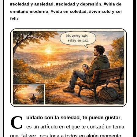
#
soledad y ansiedad
, #
soledad y depresión
, #
vida de
ermitaño moderno
, #
vida en soledad
, #
vivir solo y ser
feliz
C
uidado con la soledad, te puede gustar
,
es un artículo en el que te contaré un tema
que, tal vez, nos toca a todos en algún momento