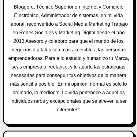
ó
Bloggero, Técnico Superior en Internet y Comercio
n
Electrónico, Administrador de sistemas, en mi vida
laboral, reconvertido a Social Media Marketing Trabajo
d
en Redes Sociales y Marketing Digital desde el año
e
2013 Asesoro y colaboro para que el mundo de los
negocios digitales sea más accesible a las personas
e
emprendedoras. Para ello estudio y humanizo tu Marca,
n
seas empresa o freelance, y te aporto las estrategias
t
necesarias para conseguir tus objetivos de la manera
más sencilla posible "En mi opinión, normal es solo lo
r
ordinario, lo mediocre. La vida pertenece a aquellos
a
individuos raros y excepcionales que se atreven a ser
diferentes"
d
a