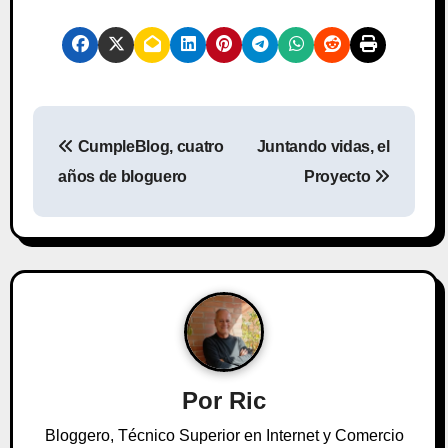
N
CumpleBlog, cuatro
Juntando vidas, el
a
años de bloguero
Proyecto
v
e
g
a
c
Por
Ric
i
Bloggero, Técnico Superior en Internet y Comercio