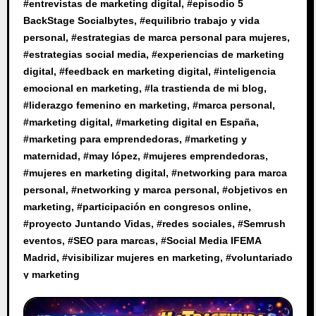
#
entrevistas de marketing digital
, #
episodio 5
BackStage Socialbytes
, #
equilibrio trabajo y vida
personal
, #
estrategias de marca personal para mujeres
,
#
estrategias social media
, #
experiencias de marketing
digital
, #
feedback en marketing digital
, #
inteligencia
emocional en marketing
, #
la trastienda de mi blog
,
#
liderazgo femenino en marketing
, #
marca personal
,
#
marketing digital
, #
marketing digital en España
,
#
marketing para emprendedoras
, #
marketing y
maternidad
, #
may lópez
, #
mujeres emprendedoras
,
#
mujeres en marketing digital
, #
networking para marca
personal
, #
networking y marca personal
, #
objetivos en
marketing
, #
participación en congresos online
,
#
proyecto Juntando Vidas
, #
redes sociales
, #
Semrush
eventos
, #
SEO para marcas
, #
Social Media IFEMA
Madrid
, #
visibilizar mujeres en marketing
, #
voluntariado
y marketing