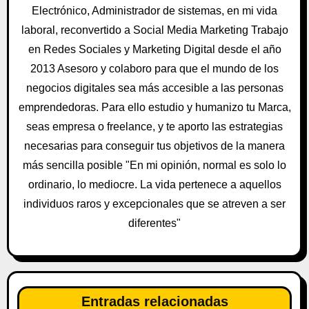
ó
Electrónico, Administrador de sistemas, en mi vida
n
laboral, reconvertido a Social Media Marketing Trabajo
en Redes Sociales y Marketing Digital desde el año
d
2013 Asesoro y colaboro para que el mundo de los
e
negocios digitales sea más accesible a las personas
emprendedoras. Para ello estudio y humanizo tu Marca,
e
seas empresa o freelance, y te aporto las estrategias
n
necesarias para conseguir tus objetivos de la manera
más sencilla posible "En mi opinión, normal es solo lo
t
ordinario, lo mediocre. La vida pertenece a aquellos
r
individuos raros y excepcionales que se atreven a ser
a
diferentes"
d
a
Entradas relacionadas