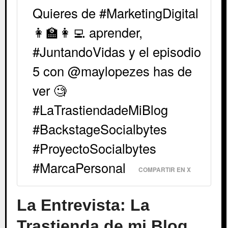
Quieres de #MarketingDigital
👩‍🏫👩‍💻 aprender,
#JuntandoVidas y el episodio
5 con @maylopezes has de
ver 🧐
#LaTrastiendadeMiBlog
#BackstageSocialbytes
#ProyectoSocialbytes
#MarcaPersonal
COMPARTIR EN X
La Entrevista: La
Trastienda de mi Blog,