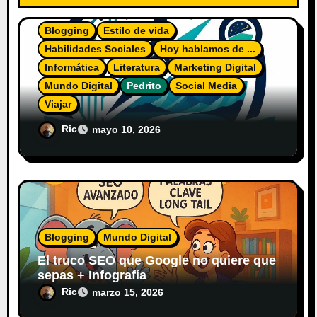
s
Blogging
Estilo de vida
Habilidades Sociales
Hoy hablamos de ...
Informática
Literatura
Marketing Digital
Mundo Digital
Pedrito
Social Media
Viajar
El Diario del Explorador Digital
Ric
mayo 10, 2026
Blogging
Mundo Digital
El truco SEO que Google no quiere que
sepas + Infografía
Ric
marzo 15, 2026